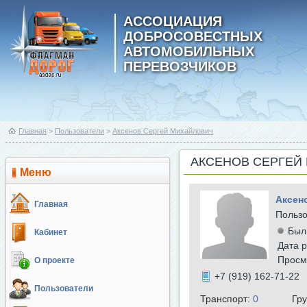
АССОЦИАЦИЯ
ДОБРОСОВЕСТНЫХ
АВТОМОБИЛЬНЫХ
ПЕРЕВОЗЧИКОВ
Главная
>
Пользователи
>
Аксенов Сергей Михайлович
АКСЕНОВ СЕРГЕЙ
Меню
Аксен
Главная
Польз
Был
Кабинет
Дата р
Просм
О проекте
+7 (919) 162-71-22
Пользователи
Транспорт:
0
Гр