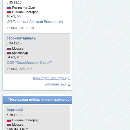
с 25.12.15
Ростов-на-Дону
Нижний Новгород
10 м3, 0,5 т
ИП Пронских Алексей Викторович
+7 (961) 631-12-59
стройматериалы
с 24.12.15
Москва
Краснодар
84 м3, 20 т
ООО "СпецМонолитСтрой"
+7 (961) 523-23-81
посмотреть все грузы
добавить груз
Последний добавленный транспорт
бортовой
с 28.12.15
Нижний Новгород
Москва
8.05 м3, 1.02 т