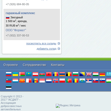
+7 (926) 684-80-05
гаражный комплекс
Звездный
2
1 500 м
, аренда,
2
30 RUB м
/ мес
ООО "Формат"
+7 (932) 337-00-53
посмотреть все склады
добавить склад
О проекте
Cотрудничество
Контакты
Copyright © 2013 -
2017 "АСДАП" -
Ассоциация
добросовестных
автомобильных