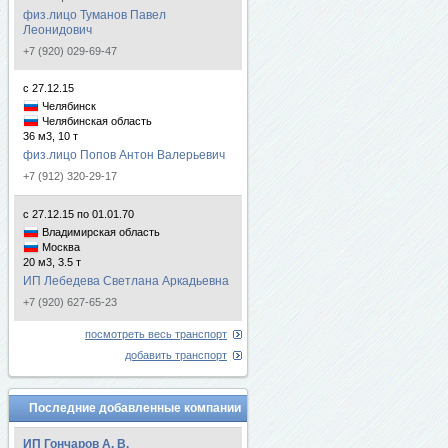
физ.лицо Туманов Павел
Леонидович
+7 (920) 029-69-47
с 27.12.15
Челябинск
Челябинская область
36 м3, 10 т
физ.лицо Попов Антон Валерьевич
+7 (912) 320-29-17
с 27.12.15 по 01.01.70
Владимирская область
Москва
20 м3, 3.5 т
ИП Лебедева Светлана Аркадьевна
+7 (920) 627-65-23
посмотреть весь транспорт
добавить транспорт
Последние добавленные компании
ИП Гончаров А. В.