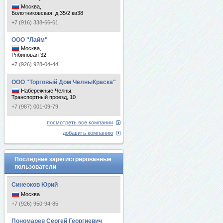
Москва,
Болотниковская, д 35/2 кв38
+7 (916) 338-66-61
ООО "Лайм"
Москва,
Рябиновая 32
+7 (926) 928-04-44
ООО "Торговый Дом ЧелныКраска"
Набережные Челны,
Транспортный проезд, 10
+7 (987) 001-09-79
посмотреть все компании
добавить компанию
Последние зарегистрированные
пользователи
Синеоков Юрий
Москва
+7 (926) 950-94-85
Пономарев Сергей Георгиевич