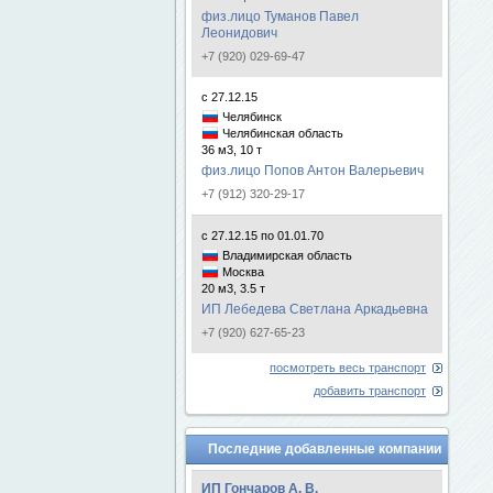
физ.лицо Туманов Павел
Леонидович
+7 (920) 029-69-47
с 27.12.15
Челябинск
Челябинская область
36 м3, 10 т
физ.лицо Попов Антон Валерьевич
+7 (912) 320-29-17
с 27.12.15 по 01.01.70
Владимирская область
Москва
20 м3, 3.5 т
ИП Лебедева Светлана Аркадьевна
+7 (920) 627-65-23
посмотреть весь транспорт
добавить транспорт
Последние добавленные компании
ИП Гончаров А. В.