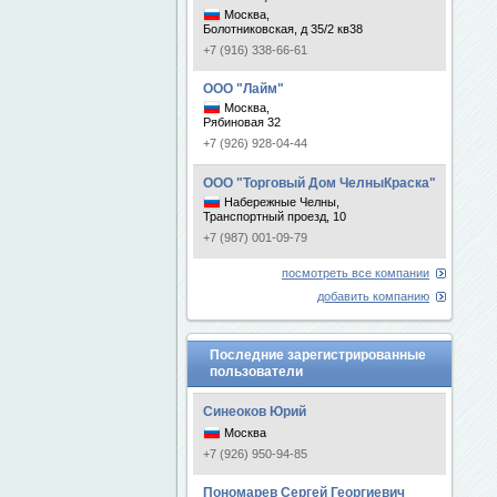
Москва,
Болотниковская, д 35/2 кв38
+7 (916) 338-66-61
ООО "Лайм"
Москва,
Рябиновая 32
+7 (926) 928-04-44
ООО "Торговый Дом ЧелныКраска"
Набережные Челны,
Транспортный проезд, 10
+7 (987) 001-09-79
посмотреть все компании
добавить компанию
Последние зарегистрированные
пользователи
Синеоков Юрий
Москва
+7 (926) 950-94-85
Пономарев Сергей Георгиевич