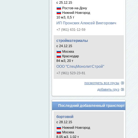
с 25.12.15
Ростов-на-Дону
Нижний Новгород
10 м3, 0,5 т
ИП Пронских Алексей Викторович
+7 (961) 631-12-59
стройматериалы
с 24.12.15
Москва
Краснодар
84 м3, 20 т
ООО "СпецМонолитСтрой"
+7 (961) 523-23-81
посмотреть все грузы
добавить груз
Последний добавленный транспорт
бортовой
с 28.12.15
Нижний Новгород
Москва
8.05 м3, 1.02 т