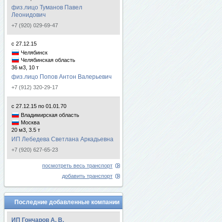
физ.лицо Туманов Павел
Леонидович
+7 (920) 029-69-47
с 27.12.15
Челябинск
Челябинская область
36 м3, 10 т
физ.лицо Попов Антон Валерьевич
+7 (912) 320-29-17
с 27.12.15 по 01.01.70
Владимирская область
Москва
20 м3, 3.5 т
ИП Лебедева Светлана Аркадьевна
+7 (920) 627-65-23
посмотреть весь транспорт
добавить транспорт
Последние добавленные компании
ИП Гончаров А. В.