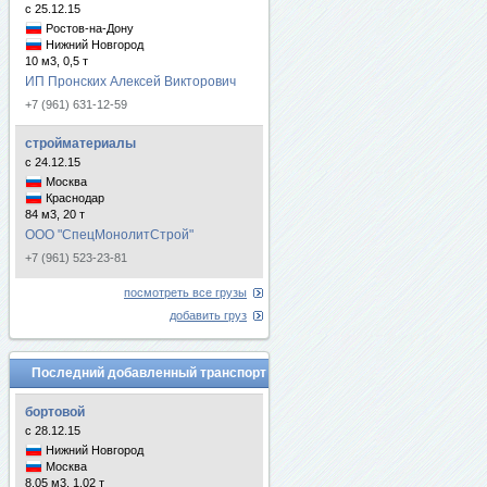
с 25.12.15
Ростов-на-Дону
Нижний Новгород
10 м3, 0,5 т
ИП Пронских Алексей Викторович
+7 (961) 631-12-59
стройматериалы
с 24.12.15
Москва
Краснодар
84 м3, 20 т
ООО "СпецМонолитСтрой"
+7 (961) 523-23-81
посмотреть все грузы
добавить груз
Последний добавленный транспорт
бортовой
с 28.12.15
Нижний Новгород
Москва
8.05 м3, 1.02 т