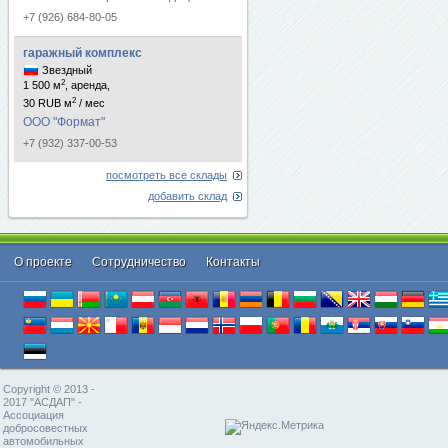
+7 (926) 684-80-05
гаражный комплекс
Звездный
2
1 500 м
, аренда,
2
30 RUB м
/ мес
ООО "Формат"
+7 (932) 337-00-53
посмотреть все склады
добавить склад
О проекте
Cотрудничество
Контакты
Copyright © 2013 -
2017 "АСДАП" -
Ассоциация
добросовестных
автомобильных