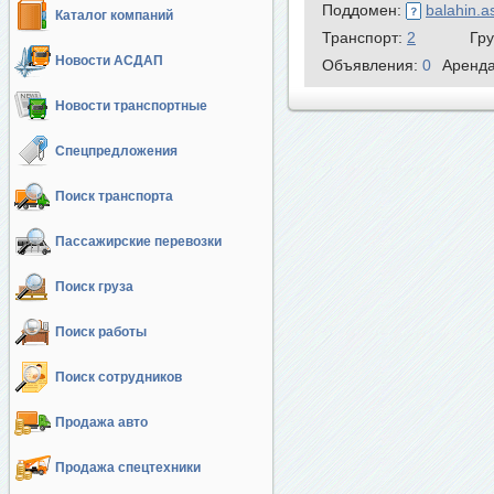
Поддомен:
balahin.a
Каталог компаний
Транспорт:
2
Гр
Новости АСДАП
Объявления:
0
Аренд
Новости транспортные
Спецпредложения
Поиск транспорта
Пассажирские перевозки
Поиск груза
Поиск работы
Поиск сотрудников
Продажа авто
Продажа спецтехники