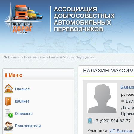
АССОЦИАЦИЯ
ДОБРОСОВЕСТНЫХ
АВТОМОБИЛЬНЫХ
ПЕРЕВОЗЧИКОВ
Главная
>
Пользователи
>
Балахин Максим Эдуардович
БАЛАХИН МАКСИМ
Меню
Балах
Главная
руков
Был
Кабинет
Дата р
Просм
О проекте
+7 (929) 594-83-77
Пользователи
Компания:
ИП Балахин