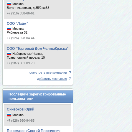
Москва,
Болотниковская, д 35/2 кв38
+7 (916) 338-66-61
ООО "Лайм"
Москва,
Рябиновая 32
+7 (926) 928-04-44
ООО "Торговый Дом ЧелныКраска"
Набережные Челны,
Транспортный проезд, 10
+7 (987) 001-09-79
посмотреть все компании
добавить компанию
Последние зарегистрированные
пользователи
Синеоков Юрий
Москва
+7 (926) 950-94-85
Пономарев Сергей Георгиевич