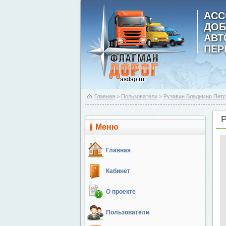
АСС
ДОБ
АВ
ПЕР
Главная
>
Пользователи
>
Рузавин Владимир Пет
Меню
Главная
Кабинет
О проекте
Пользователи