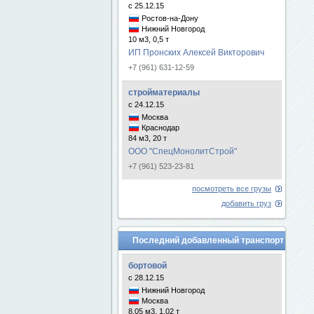
с 25.12.15
Ростов-на-Дону
Нижний Новгород
10 м3, 0,5 т
ИП Пронских Алексей Викторович
+7 (961) 631-12-59
стройматериалы
с 24.12.15
Москва
Краснодар
84 м3, 20 т
ООО "СпецМонолитСтрой"
+7 (961) 523-23-81
посмотреть все грузы
добавить груз
Последний добавленный транспорт
бортовой
с 28.12.15
Нижний Новгород
Москва
8.05 м3, 1.02 т