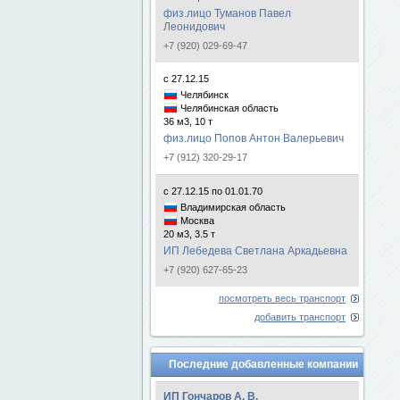
физ.лицо Туманов Павел
Леонидович
+7 (920) 029-69-47
с 27.12.15
Челябинск
Челябинская область
36 м3, 10 т
физ.лицо Попов Антон Валерьевич
+7 (912) 320-29-17
с 27.12.15 по 01.01.70
Владимирская область
Москва
20 м3, 3.5 т
ИП Лебедева Светлана Аркадьевна
+7 (920) 627-65-23
посмотреть весь транспорт
добавить транспорт
Последние добавленные компании
ИП Гончаров А. В.