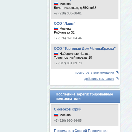
Москва,
Болотниковская, д 35/2 кв38
+7 (916) 338-66-61
ООО "Лайм"
Москва,
Рябиновая 32
+7 (926) 928-04-44
ООО "Торговый Дом ЧелныКраска"
Набережные Челны,
Транспортный проезд, 10
+7 (987) 001-09-79
посмотреть все компании
добавить компанию
Последние зарегистрированные
пользователи
Синеоков Юрий
Москва
+7 (926) 950-94-85
Пономарев Сергей Георгиевич