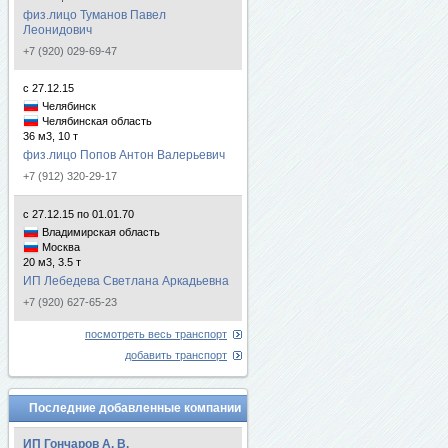
физ.лицо Туманов Павел
Леонидович
+7 (920) 029-69-47
с 27.12.15
Челябинск
Челябинская область
36 м3, 10 т
физ.лицо Попов Антон Валерьевич
+7 (912) 320-29-17
с 27.12.15 по 01.01.70
Владимирская область
Москва
20 м3, 3.5 т
ИП Лебедева Светлана Аркадьевна
+7 (920) 627-65-23
посмотреть весь транспорт
добавить транспорт
Последние добавленные компании
ИП Гончаров А. В.