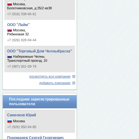
Москва,
Болотниковская, д 35/2 кв38
+7 (916) 338-66-61
ООО "Лайм"
Москва,
Рябиновая 32
+7 (926) 928-04-44
ООО "Торговый Дом ЧелныКраска"
Набережные Челны,
Транспортный проезд, 10
+7 (987) 001-09-79
посмотреть все компании
добавить компанию
Последние зарегистрированные
пользователи
Синеоков Юрий
Москва
+7 (926) 950-94-85
Пономарев Сергей Георгиевич