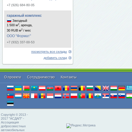
+7 (926) 684-80-05
гаражный комплекс
Звездный
2
1 500 м
, аренда,
2
30 RUB м
/ мес
ООО "Формат"
+7 (932) 337-00-53
посмотреть все склады
добавить склад
О проекте
Cотрудничество
Контакты
Copyright © 2013 -
2017 "АСДАП" -
Ассоциация
добросовестных
автомобильных