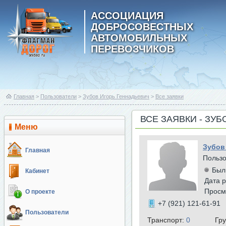
АССОЦИАЦИЯ
ДОБРОСОВЕСТНЫХ
АВТОМОБИЛЬНЫХ
ПЕРЕВОЗЧИКОВ
Главная
>
Пользователи
>
Зубов Игорь Геннадьевич
>
Все заявки
ВСЕ ЗАЯВКИ - ЗУ
Меню
Зубов
Главная
Польз
Был
Кабинет
Дата р
Просм
О проекте
+7 (921) 121-61-91
Пользователи
Транспорт:
0
Гр