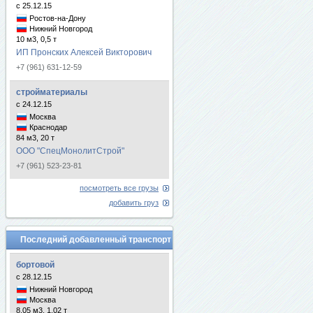
с 25.12.15
Ростов-на-Дону
Нижний Новгород
10 м3, 0,5 т
ИП Пронских Алексей Викторович
+7 (961) 631-12-59
стройматериалы
с 24.12.15
Москва
Краснодар
84 м3, 20 т
ООО "СпецМонолитСтрой"
+7 (961) 523-23-81
посмотреть все грузы
добавить груз
Последний добавленный транспорт
бортовой
с 28.12.15
Нижний Новгород
Москва
8.05 м3, 1.02 т