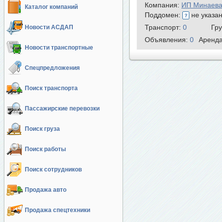
Компания:
ИП Минаева
Каталог компаний
Поддомен:
не указа
Транспорт:
0
Гр
Новости АСДАП
Объявления:
0
Аренд
Новости транспортные
Спецпредложения
Поиск транспорта
Пассажирские перевозки
Поиск груза
Поиск работы
Поиск сотрудников
Продажа авто
Продажа спецтехники