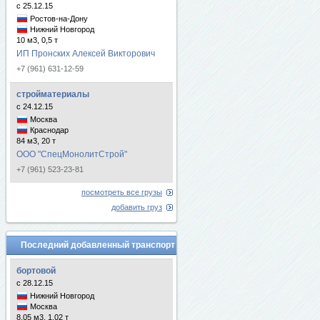
с 25.12.15
Ростов-на-Дону
Нижний Новгород
10 м3, 0,5 т
ИП Пронских Алексей Викторович
+7 (961) 631-12-59
стройматериалы
с 24.12.15
Москва
Краснодар
84 м3, 20 т
ООО "СпецМонолитСтрой"
+7 (961) 523-23-81
посмотреть все грузы
добавить груз
Последний добавленный транспорт
бортовой
с 28.12.15
Нижний Новгород
Москва
8.05 м3, 1.02 т