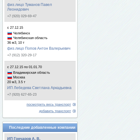
физ.лицо Туманов Павел
Леонидович
+7 (920) 029-69-47
с 27.12.15
Челябинск
Челябинская область
36 м3, 10 т
физ.лицо Попов Антон Валерьевич
+7 (912) 320-29-17
с 27.12.15 по 01.01.70
Владимирская область
Москва
20 м3, 3.5 т
ИП Лебедева Светлана Аркадьевна
+7 (920) 627-65-23
посмотреть весь транспорт
добавить транспорт
Последние добавленные компании
ИП Гончаров А. В.