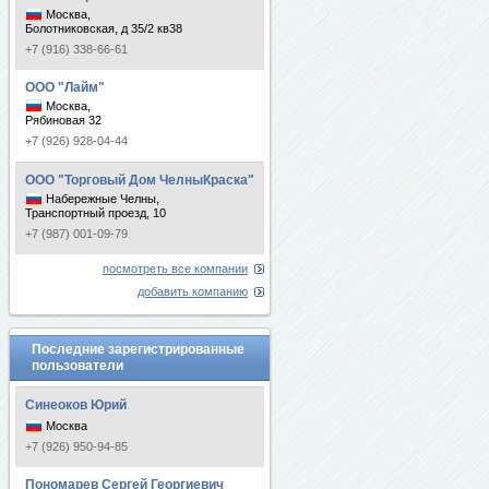
Москва,
Болотниковская, д 35/2 кв38
+7 (916) 338-66-61
ООО "Лайм"
Москва,
Рябиновая 32
+7 (926) 928-04-44
ООО "Торговый Дом ЧелныКраска"
Набережные Челны,
Транспортный проезд, 10
+7 (987) 001-09-79
посмотреть все компании
добавить компанию
Последние зарегистрированные
пользователи
Синеоков Юрий
Москва
+7 (926) 950-94-85
Пономарев Сергей Георгиевич