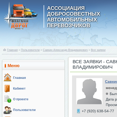
АССОЦИАЦИЯ
ДОБРОСОВЕСТНЫХ
АВТОМОБИЛЬНЫХ
ПЕРЕВОЗЧИКОВ
Главная
>
Пользователи
>
Савкин Александр Владимирович
>
Все заявки
ВСЕ ЗАЯВКИ - СА
Меню
ВЛАДИМИРОВИЧ
Главная
Савки
менед
Кабинет
Был
Дата р
О проекте
Просм
Пользователи
+7 (920) 638-54-77