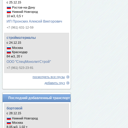
с 25.12.15
Ростов-на-Дону
Нижний Новгород
10 м3, 0,5 т
ИП Пронских Алексей Викторович
+7 (961) 631-12-59
стройматериалы
с 24.12.15
Москва
Краснодар
84 м3, 20 т
ООО "СпецМонолитСтрой"
+7 (961) 523-23-81
посмотреть все грузы
добавить груз
Последний добавленный транспорт
бортовой
с 28.12.15
Нижний Новгород
Москва
8.05 м3, 1.02 т