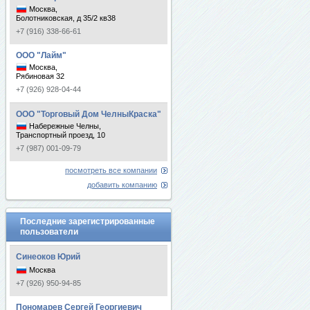
Москва,
Болотниковская, д 35/2 кв38
+7 (916) 338-66-61
ООО "Лайм"
Москва,
Рябиновая 32
+7 (926) 928-04-44
ООО "Торговый Дом ЧелныКраска"
Набережные Челны,
Транспортный проезд, 10
+7 (987) 001-09-79
посмотреть все компании
добавить компанию
Последние зарегистрированные
пользователи
Синеоков Юрий
Москва
+7 (926) 950-94-85
Пономарев Сергей Георгиевич