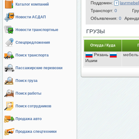
Поддомен:
lavrmebel
Каталог компаний
Транспорт:
0
Гр
Новости АСДАП
Объявления:
0
Аренд
Новости транспортные
ГРУЗЫ
Спецпредложения
Откуда / Куда
Рязань
мебель
Поиск транспорта
Ишим
Пассажирские перевозки
Поиск груза
Поиск работы
Поиск сотрудников
Продажа авто
Продажа спецтехники