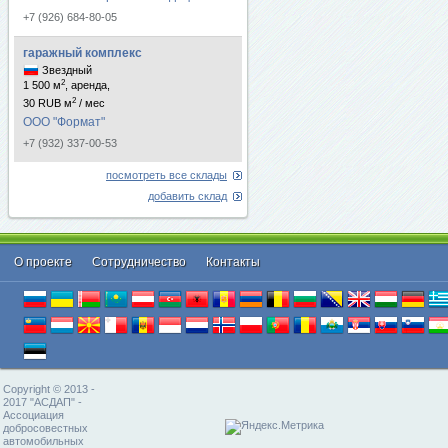
+7 (926) 684-80-05
гаражный комплекс
Звездный
2
1 500 м
, аренда,
2
30 RUB м
/ мес
ООО "Формат"
+7 (932) 337-00-53
посмотреть все склады
добавить склад
О проекте
Cотрудничество
Контакты
Copyright © 2013 -
2017 "АСДАП" -
Ассоциация
добросовестных
автомобильных