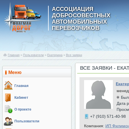
АССОЦИАЦИЯ
ДОБРОСОВЕСТНЫХ
АВТОМОБИЛЬНЫХ
ПЕРЕВОЗЧИКОВ
Главная
>
Пользователи
>
Екатерина
>
Все заявки
ВСЕ ЗАЯВКИ - ЕК
Меню
Екате
Главная
менед
Был
Кабинет
Дата р
Просм
О проекте
+7 (910) 571-40-98
Пользователи
Компания:
ИП Филимон