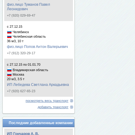
физ.лицо Туманов Павел
Леонидович
+7 (920) 029-69-47
с 27.12.15
Челябинск
Челябинская область
36 м3, 10 т
физ.лицо Попов Антон Валерьевич
+7 (912) 320-29-17
с 27.12.15 по 01.01.70
Владимирская область
Москва
20 м3, 3.5 т
ИП Лебедева Светлана Аркадьевна
+7 (920) 627-65-23
посмотреть весь транспорт
добавить транспорт
Последние добавленные компании
ИП Гончаров А. В.