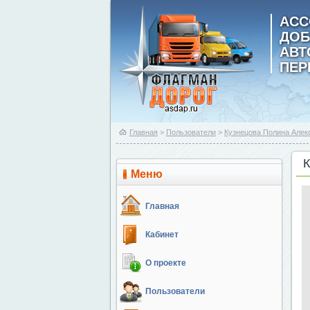
АСС
ДОБ
АВ
ПЕР
Главная
>
Пользователи
>
Кузнецова Полина Алек
Меню
Главная
Кабинет
О проекте
Пользователи