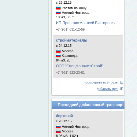
с 25.12.15
Ростов-на-Дону
Нижний Новгород
10 м3, 0,5 т
ИП Пронских Алексей Викторович
+7 (961) 631-12-59
стройматериалы
с 24.12.15
Москва
Краснодар
84 м3, 20 т
ООО "СпецМонолитСтрой"
+7 (961) 523-23-81
посмотреть все грузы
добавить груз
Последний добавленный транспорт
бортовой
с 28.12.15
Нижний Новгород
Москва
8.05 м3, 1.02 т