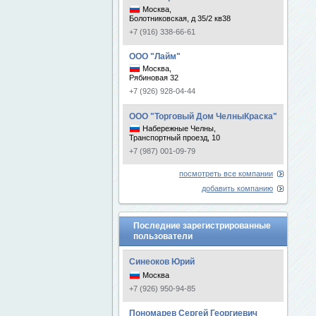
Москва,
Болотниковская, д 35/2 кв38
+7 (916) 338-66-61
ООО "Лайм"
Москва,
Рябиновая 32
+7 (926) 928-04-44
ООО "Торговый Дом ЧелныКраска"
Набережные Челны,
Транспортный проезд, 10
+7 (987) 001-09-79
посмотреть все компании
добавить компанию
Последние зарегистрированные
пользователи
Синеоков Юрий
Москва
+7 (926) 950-94-85
Пономарев Сергей Георгиевич