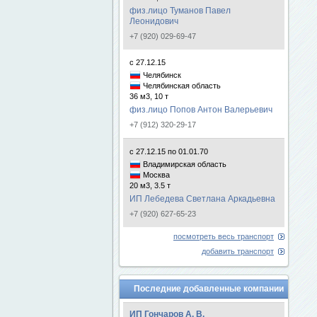
физ.лицо Туманов Павел
Леонидович
+7 (920) 029-69-47
с 27.12.15
Челябинск
Челябинская область
36 м3, 10 т
физ.лицо Попов Антон Валерьевич
+7 (912) 320-29-17
с 27.12.15 по 01.01.70
Владимирская область
Москва
20 м3, 3.5 т
ИП Лебедева Светлана Аркадьевна
+7 (920) 627-65-23
посмотреть весь транспорт
добавить транспорт
Последние добавленные компании
ИП Гончаров А. В.