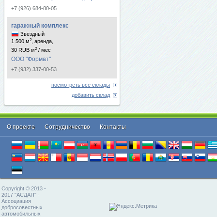
+7 (926) 684-80-05
гаражный комплекс
Звездный
2
1 500 м
, аренда,
2
30 RUB м
/ мес
ООО "Формат"
+7 (932) 337-00-53
посмотреть все склады
добавить склад
О проекте
Cотрудничество
Контакты
Copyright © 2013 -
2017 "АСДАП" -
Ассоциация
добросовестных
автомобильных