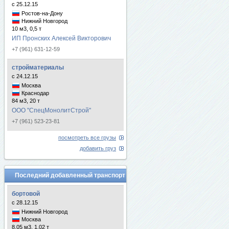
с 25.12.15
Ростов-на-Дону
Нижний Новгород
10 м3, 0,5 т
ИП Пронских Алексей Викторович
+7 (961) 631-12-59
стройматериалы
с 24.12.15
Москва
Краснодар
84 м3, 20 т
ООО "СпецМонолитСтрой"
+7 (961) 523-23-81
посмотреть все грузы
добавить груз
Последний добавленный транспорт
бортовой
с 28.12.15
Нижний Новгород
Москва
8.05 м3, 1.02 т