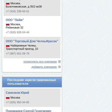
Москва,
Болотниковская, д 35/2 кв38
+7 (916) 338-66-61
ООО "Лайм"
Москва,
Рябиновая 32
+7 (926) 928-04-44
ООО "Торговый Дом ЧелныКраска"
Набережные Челны,
Транспортный проезд, 10
+7 (987) 001-09-79
посмотреть все компании
добавить компанию
Последние зарегистрированные
пользователи
Синеоков Юрий
Москва
+7 (926) 950-94-85
Пономарев Сергей Георгиевич