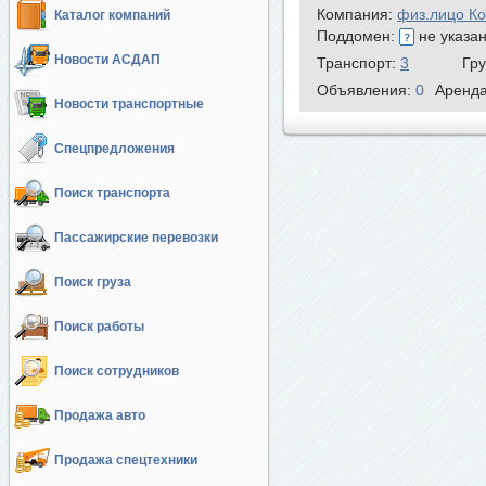
Компания:
физ.лицо К
Каталог компаний
Поддомен:
не указа
Новости АСДАП
Транспорт:
3
Гр
Объявления:
0
Аренд
Новости транспортные
Спецпредложения
Поиск транспорта
Пассажирские перевозки
Поиск груза
Поиск работы
Поиск сотрудников
Продажа авто
Продажа спецтехники