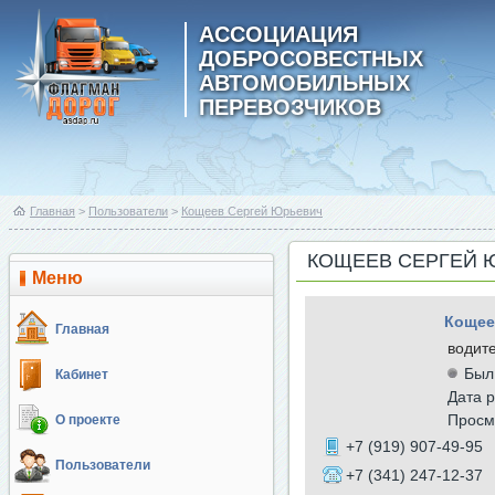
АССОЦИАЦИЯ
ДОБРОСОВЕСТНЫХ
АВТОМОБИЛЬНЫХ
ПЕРЕВОЗЧИКОВ
Главная
>
Пользователи
>
Кощеев Сергей Юрьевич
КОЩЕЕВ СЕРГЕЙ 
Меню
Кощее
Главная
водит
Был
Кабинет
Дата р
Просм
О проекте
+7 (919) 907-49-95
Пользователи
+7 (341) 247-12-37