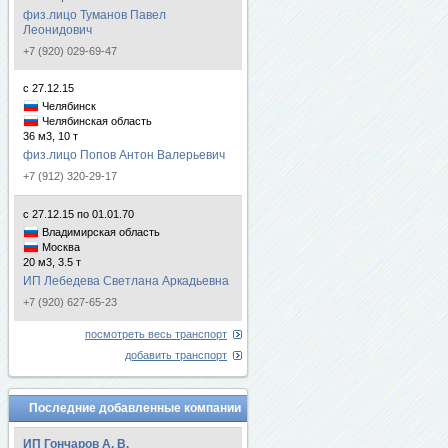
физ.лицо Туманов Павел
Леонидович
+7 (920) 029-69-47
с 27.12.15
Челябинск
Челябинская область
36 м3, 10 т
физ.лицо Попов Антон Валерьевич
+7 (912) 320-29-17
с 27.12.15 по 01.01.70
Владимирская область
Москва
20 м3, 3.5 т
ИП Лебедева Светлана Аркадьевна
+7 (920) 627-65-23
посмотреть весь транспорт
добавить транспорт
Последние добавленные компании
ИП Гончаров А. В.