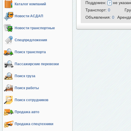
Поддомен:
не указа
Каталог компаний
Транспорт:
0
Гр
Новости АСДАП
Объявления:
0
Аренд
Новости транспортные
Спецпредложения
Поиск транспорта
Пассажирские перевозки
Поиск груза
Поиск работы
Поиск сотрудников
Продажа авто
Продажа спецтехники