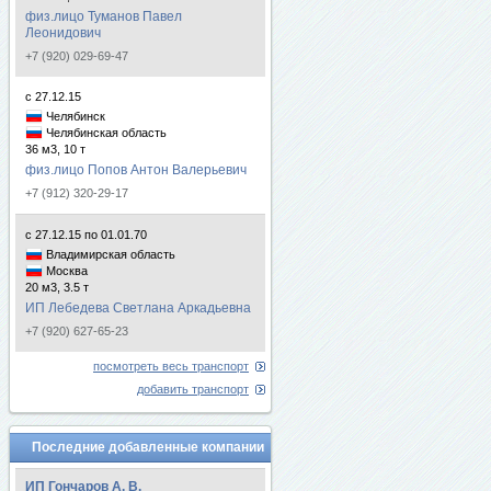
физ.лицо Туманов Павел
Леонидович
+7 (920) 029-69-47
с 27.12.15
Челябинск
Челябинская область
36 м3, 10 т
физ.лицо Попов Антон Валерьевич
+7 (912) 320-29-17
с 27.12.15 по 01.01.70
Владимирская область
Москва
20 м3, 3.5 т
ИП Лебедева Светлана Аркадьевна
+7 (920) 627-65-23
посмотреть весь транспорт
добавить транспорт
Последние добавленные компании
ИП Гончаров А. В.