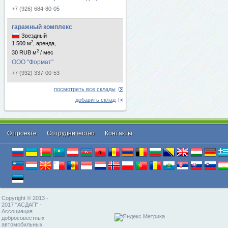
+7 (926) 684-80-05
гаражный комплекс
Звездный
2
1 500 м
, аренда,
2
30 RUB м
/ мес
ООО "Формат"
+7 (932) 337-00-53
посмотреть все склады
добавить склад
О проекте
Cотрудничество
Контакты
Copyright © 2013 -
2017 "АСДАП" -
Ассоциация
добросовестных
автомобильных