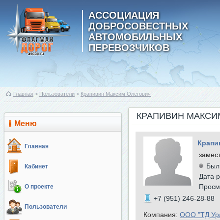
АССОЦИАЦИЯ
ДОБРОСОВЕСТНЫХ
АВТОМОБИЛЬНЫХ
ПЕРЕВОЗЧИКОВ
Главная
>
Пользователи
>
Крапивин Максим Олегович
КРАПИВИН МАКСИ
Меню
Крапи
Главная
замес
Был
Кабинет
Дата р
Просм
О проекте
+7 (951) 246-28-88
Пользователи
Компания:
ООО "ТД Ур