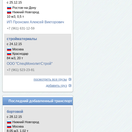
с 25.12.15
Ростов-на-Дону
Нижний Новгород
10 м3, 0,5 т
ИП Пронских Алексей Викторович
+7 (961) 631-12-59
стройматериалы
с 24.12.15
Москва
Краснодар
84 м3, 20 т
ООО "СпецМонолитСтрой"
+7 (961) 523-23-81
посмотреть все грузы
добавить груз
Последний добавленный транспорт
бортовой
с 28.12.15
Нижний Новгород
Москва
8.05 м3, 1.02 т