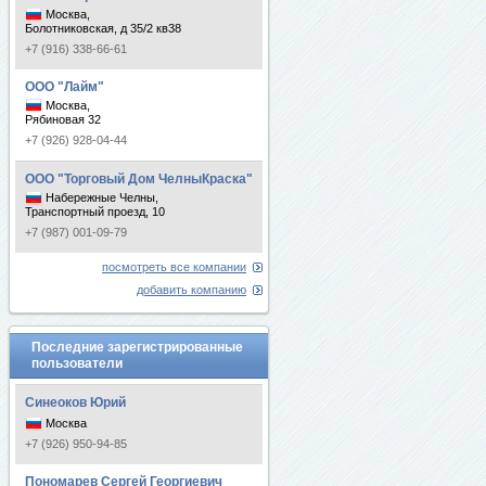
Москва,
Болотниковская, д 35/2 кв38
+7 (916) 338-66-61
ООО "Лайм"
Москва,
Рябиновая 32
+7 (926) 928-04-44
ООО "Торговый Дом ЧелныКраска"
Набережные Челны,
Транспортный проезд, 10
+7 (987) 001-09-79
посмотреть все компании
добавить компанию
Последние зарегистрированные
пользователи
Синеоков Юрий
Москва
+7 (926) 950-94-85
Пономарев Сергей Георгиевич