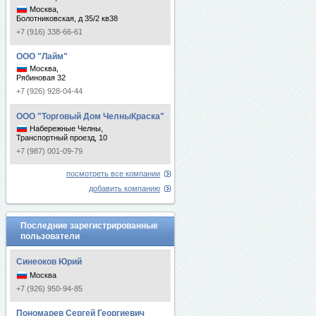
Москва,
Болотниковская, д 35/2 кв38
+7 (916) 338-66-61
ООО "Лайм"
Москва,
Рябиновая 32
+7 (926) 928-04-44
ООО "Торговый Дом ЧелныКраска"
Набережные Челны,
Транспортный проезд, 10
+7 (987) 001-09-79
посмотреть все компании
добавить компанию
Последние зарегистрированные
пользователи
Синеоков Юрий
Москва
+7 (926) 950-94-85
Пономарев Сергей Георгиевич