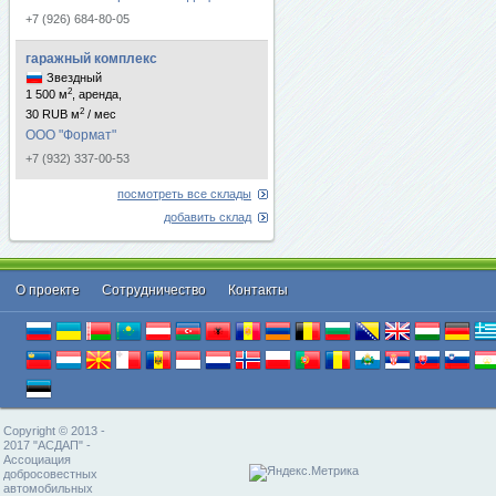
+7 (926) 684-80-05
гаражный комплекс
Звездный
2
1 500 м
, аренда,
2
30 RUB м
/ мес
ООО "Формат"
+7 (932) 337-00-53
посмотреть все склады
добавить склад
О проекте
Cотрудничество
Контакты
Copyright © 2013 -
2017 "АСДАП" -
Ассоциация
добросовестных
автомобильных