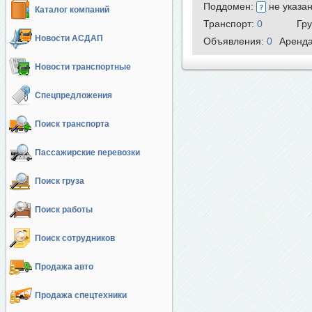
Поддомен:
не указа
Каталог компаний
Транспорт:
0
Гр
Новости АСДАП
Объявления:
0
Аренд
Новости транспортные
Спецпредложения
Поиск транспорта
Пассажирские перевозки
Поиск груза
Поиск работы
Поиск сотрудников
Продажа авто
Продажа спецтехники