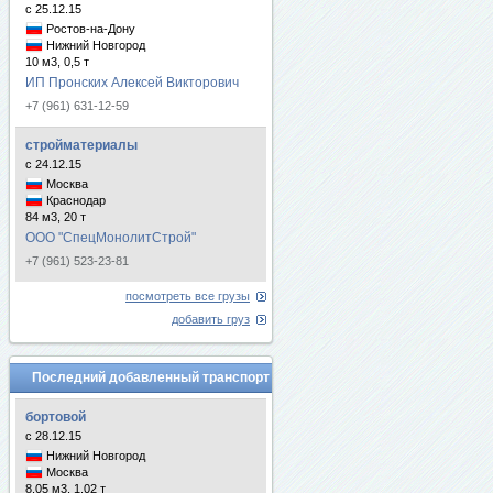
с 25.12.15
Ростов-на-Дону
Нижний Новгород
10 м3, 0,5 т
ИП Пронских Алексей Викторович
+7 (961) 631-12-59
стройматериалы
с 24.12.15
Москва
Краснодар
84 м3, 20 т
ООО "СпецМонолитСтрой"
+7 (961) 523-23-81
посмотреть все грузы
добавить груз
Последний добавленный транспорт
бортовой
с 28.12.15
Нижний Новгород
Москва
8.05 м3, 1.02 т