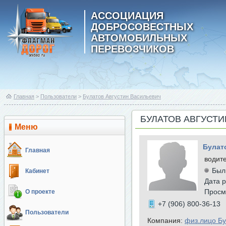
АССОЦИАЦИЯ
ДОБРОСОВЕСТНЫХ
АВТОМОБИЛЬНЫХ
ПЕРЕВОЗЧИКОВ
Главная
>
Пользователи
>
Булатов Августин Васильевич
БУЛАТОВ АВГУСТ
Меню
Булат
Главная
водит
Был
Кабинет
Дата р
Просм
О проекте
+7 (906) 800-36-13
Пользователи
Компания:
физ.лицо Бу