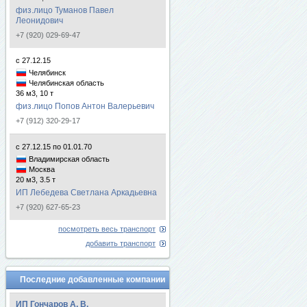
физ.лицо Туманов Павел
Леонидович
+7 (920) 029-69-47
с 27.12.15
Челябинск
Челябинская область
36 м3, 10 т
физ.лицо Попов Антон Валерьевич
+7 (912) 320-29-17
с 27.12.15 по 01.01.70
Владимирская область
Москва
20 м3, 3.5 т
ИП Лебедева Светлана Аркадьевна
+7 (920) 627-65-23
посмотреть весь транспорт
добавить транспорт
Последние добавленные компании
ИП Гончаров А. В.