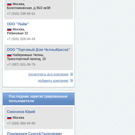
Москва,
Болотниковская, д 35/2 кв38
+7 (916) 338-66-61
ООО "Лайм"
Москва,
Рябиновая 32
+7 (926) 928-04-44
ООО "Торговый Дом ЧелныКраска"
Набережные Челны,
Транспортный проезд, 10
+7 (987) 001-09-79
посмотреть все компании
добавить компанию
Последние зарегистрированные
пользователи
Синеоков Юрий
Москва
+7 (926) 950-94-85
Пономарев Сергей Георгиевич