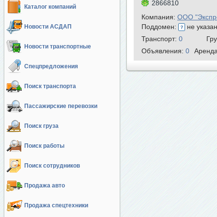
2866810
Каталог компаний
Компания:
ООО "Экспр
Поддомен:
не указа
Новости АСДАП
Транспорт:
0
Гр
Новости транспортные
Объявления:
0
Аренд
Спецпредложения
Поиск транспорта
Пассажирские перевозки
Поиск груза
Поиск работы
Поиск сотрудников
Продажа авто
Продажа спецтехники