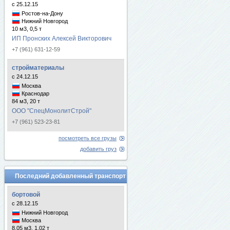
с 25.12.15
Ростов-на-Дону
Нижний Новгород
10 м3, 0,5 т
ИП Пронских Алексей Викторович
+7 (961) 631-12-59
стройматериалы
с 24.12.15
Москва
Краснодар
84 м3, 20 т
ООО "СпецМонолитСтрой"
+7 (961) 523-23-81
посмотреть все грузы
добавить груз
Последний добавленный транспорт
бортовой
с 28.12.15
Нижний Новгород
Москва
8.05 м3, 1.02 т