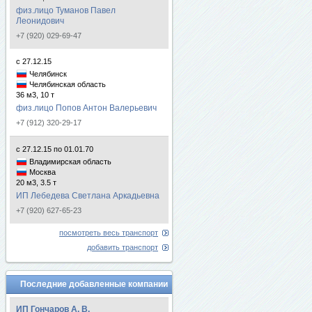
физ.лицо Туманов Павел
Леонидович
+7 (920) 029-69-47
с 27.12.15
Челябинск
Челябинская область
36 м3, 10 т
физ.лицо Попов Антон Валерьевич
+7 (912) 320-29-17
с 27.12.15 по 01.01.70
Владимирская область
Москва
20 м3, 3.5 т
ИП Лебедева Светлана Аркадьевна
+7 (920) 627-65-23
посмотреть весь транспорт
добавить транспорт
Последние добавленные компании
ИП Гончаров А. В.