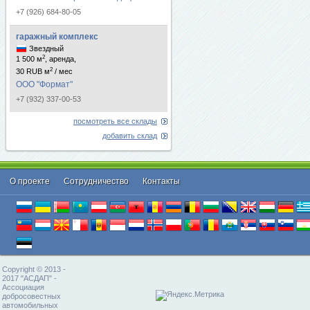
+7 (926) 684-80-05
гаражный комплекс
Звездный
2
1 500 м
, аренда,
2
30 RUB м
/ мес
ООО "Формат"
+7 (932) 337-00-53
посмотреть все склады
добавить склад
О проекте
Cотрудничество
Контакты
Copyright © 2013 -
2017 "АСДАП" -
Ассоциация
добросовестных
автомобильных