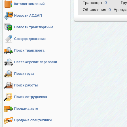
Транспорт:
0
Гр
Каталог компаний
Объявления:
0
Аренд
Новости АСДАП
Новости транспортные
Спецпредложения
Поиск транспорта
Пассажирские перевозки
Поиск груза
Поиск работы
Поиск сотрудников
Продажа авто
Продажа спецтехники