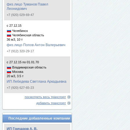
физ.лицо Туманов Павел
Леонидович
+7 (920) 029-69-47
с 27.12.15
Челябинск
Челябинская область
36 м3, 10 т
физ.лицо Попов Антон Валерьевич
+7 (912) 320-29-17
с 27.12.15 по 01.01.70
Владимирская область
Москва
20 м3, 3.5 т
ИП Лебедева Светлана Аркадьевна
+7 (920) 627-65-23
посмотреть весь транспорт
добавить транспорт
Последние добавленные компании
ИП Гончаров А. В.