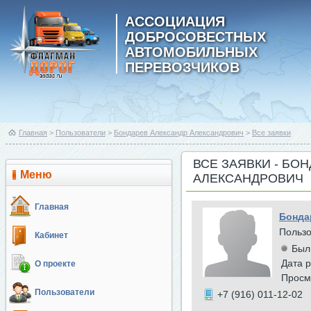
АССОЦИАЦИЯ
ДОБРОСОВЕСТНЫХ
АВТОМОБИЛЬНЫХ
ПЕРЕВОЗЧИКОВ
Главная
>
Пользователи
>
Бондарев Александр Александрович
>
Все заявки
ВСЕ ЗАЯВКИ - БО
Меню
АЛЕКСАНДРОВИЧ
Главная
Бонда
Польз
Кабинет
Был
Дата р
О проекте
Просм
Пользователи
+7 (916) 011-12-02