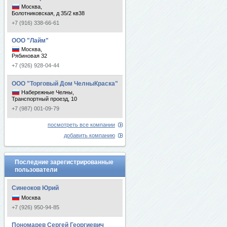
Москва,
Болотниковская, д 35/2 кв38
+7 (916) 338-66-61
ООО "Лайм"
Москва,
Рябиновая 32
+7 (926) 928-04-44
ООО "Торговый Дом ЧелныКраска"
Набережные Челны,
Транспортный проезд, 10
+7 (987) 001-09-79
посмотреть все компании
добавить компанию
Последние зарегистрированные
пользователи
Синеоков Юрий
Москва
+7 (926) 950-94-85
Пономарев Сергей Георгиевич