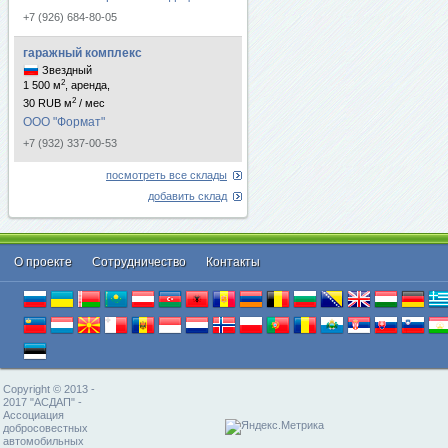
+7 (926) 684-80-05
гаражный комплекс
Звездный
2
1 500 м
, аренда,
2
30 RUB м
/ мес
ООО "Формат"
+7 (932) 337-00-53
посмотреть все склады
добавить склад
О проекте
Cотрудничество
Контакты
Copyright © 2013 -
2017 "АСДАП" -
Ассоциация
добросовестных
автомобильных