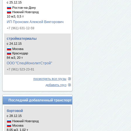
с 25.12.15
Ростов-на-Дону
Нижний Новгород
10 м3, 0,5 т
ИП Пронских Алексей Викторович
+7 (961) 631-12-59
стройматериалы
с 24.12.15
Москва
Краснодар
84 м3, 20 т
ООО "СпецМонолитСтрой"
+7 (961) 523-23-81
посмотреть все грузы
добавить груз
Последний добавленный транспорт
бортовой
с 28.12.15
Нижний Новгород
Москва
8.05 м3, 1.02 т