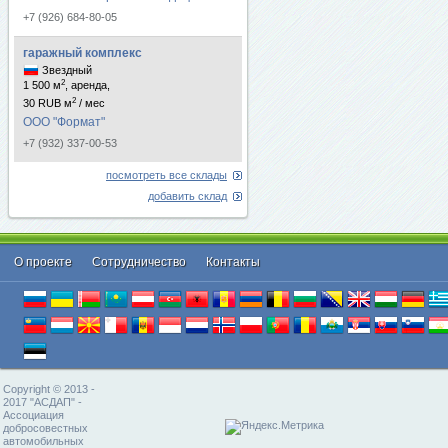
+7 (926) 684-80-05
гаражный комплекс
Звездный
2
1 500 м
, аренда,
2
30 RUB м
/ мес
ООО "Формат"
+7 (932) 337-00-53
посмотреть все склады
добавить склад
О проекте
Cотрудничество
Контакты
Copyright © 2013 -
2017 "АСДАП" -
Ассоциация
добросовестных
автомобильных