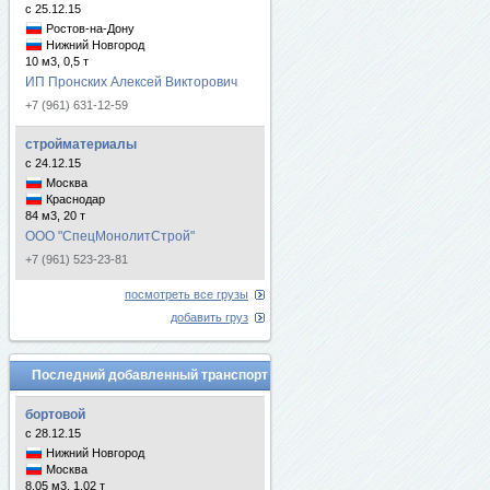
с 25.12.15
Ростов-на-Дону
Нижний Новгород
10 м3, 0,5 т
ИП Пронских Алексей Викторович
+7 (961) 631-12-59
стройматериалы
с 24.12.15
Москва
Краснодар
84 м3, 20 т
ООО "СпецМонолитСтрой"
+7 (961) 523-23-81
посмотреть все грузы
добавить груз
Последний добавленный транспорт
бортовой
с 28.12.15
Нижний Новгород
Москва
8.05 м3, 1.02 т