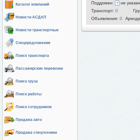
Поддомен:
не указа
Каталог компаний
Транспорт:
0
Гр
Новости АСДАП
Объявления:
0
Аренд
Новости транспортные
Спецпредложения
Поиск транспорта
Пассажирские перевозки
Поиск груза
Поиск работы
Поиск сотрудников
Продажа авто
Продажа спецтехники