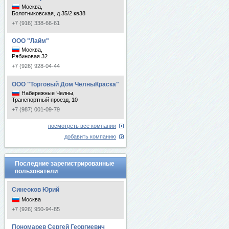
Москва,
Болотниковская, д 35/2 кв38
+7 (916) 338-66-61
ООО "Лайм"
Москва,
Рябиновая 32
+7 (926) 928-04-44
ООО "Торговый Дом ЧелныКраска"
Набережные Челны,
Транспортный проезд, 10
+7 (987) 001-09-79
посмотреть все компании
добавить компанию
Последние зарегистрированные
пользователи
Синеоков Юрий
Москва
+7 (926) 950-94-85
Пономарев Сергей Георгиевич