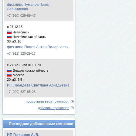
физ.лицо Туманов Павел
Леонидович
+7 (920) 029-69-47
с 27.12.15
Челябинск
Челябинская область
36 м3, 10 т
физ.лицо Попов Антон Валерьевич
+7 (912) 320-29-17
с 27.12.15 по 01.01.70
Владимирская область
Москва
20 м3, 3.5 т
ИП Лебедева Светлана Аркадьевна
+7 (920) 627-65-23
посмотреть весь транспорт
добавить транспорт
Последние добавленные компании
ИП Гончаров А. В.