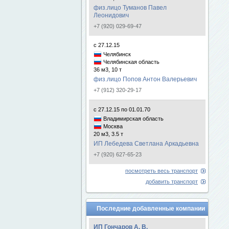
физ.лицо Туманов Павел
Леонидович
+7 (920) 029-69-47
с 27.12.15
Челябинск
Челябинская область
36 м3, 10 т
физ.лицо Попов Антон Валерьевич
+7 (912) 320-29-17
с 27.12.15 по 01.01.70
Владимирская область
Москва
20 м3, 3.5 т
ИП Лебедева Светлана Аркадьевна
+7 (920) 627-65-23
посмотреть весь транспорт
добавить транспорт
Последние добавленные компании
ИП Гончаров А. В.