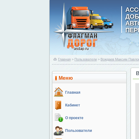
АСС
ДОБ
АВ
ПЕР
Главная
>
Пользователи
>
Вождаев Максим Павло
Меню
Главная
Кабинет
О проекте
Пользователи