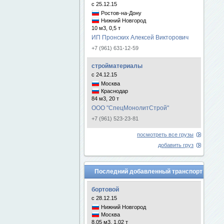
с 25.12.15
Ростов-на-Дону
Нижний Новгород
10 м3, 0,5 т
ИП Пронских Алексей Викторович
+7 (961) 631-12-59
стройматериалы
с 24.12.15
Москва
Краснодар
84 м3, 20 т
ООО "СпецМонолитСтрой"
+7 (961) 523-23-81
посмотреть все грузы
добавить груз
Последний добавленный транспорт
бортовой
с 28.12.15
Нижний Новгород
Москва
8.05 м3, 1.02 т