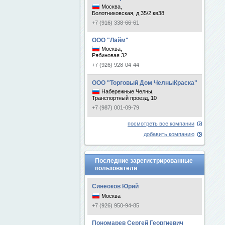
Москва,
Болотниковская, д 35/2 кв38
+7 (916) 338-66-61
ООО "Лайм"
Москва,
Рябиновая 32
+7 (926) 928-04-44
ООО "Торговый Дом ЧелныКраска"
Набережные Челны,
Транспортный проезд, 10
+7 (987) 001-09-79
посмотреть все компании
добавить компанию
Последние зарегистрированные
пользователи
Синеоков Юрий
Москва
+7 (926) 950-94-85
Пономарев Сергей Георгиевич