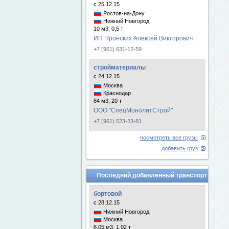
с 25.12.15
Ростов-на-Дону
Нижний Новгород
10 м3, 0,5 т
ИП Пронских Алексей Викторович
+7 (961) 631-12-59
стройматериалы
с 24.12.15
Москва
Краснодар
84 м3, 20 т
ООО "СпецМонолитСтрой"
+7 (961) 523-23-81
посмотреть все грузы
добавить груз
Последний добавленный транспорт
бортовой
с 28.12.15
Нижний Новгород
Москва
8.05 м3, 1.02 т