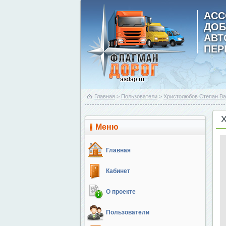
АСС
ДОБ
АВ
ПЕР
Главная
>
Пользователи
>
Христолюбов Степан В
Меню
Главная
Кабинет
О проекте
Пользователи