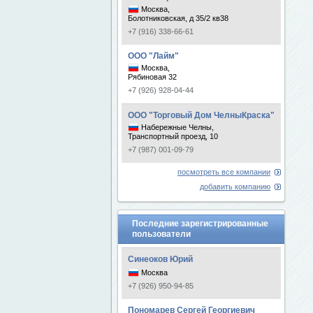
Москва,
Болотниковская, д 35/2 кв38
+7 (916) 338-66-61
ООО "Лайм"
Москва,
Рябиновая 32
+7 (926) 928-04-44
ООО "Торговый Дом ЧелныКраска"
Набережные Челны,
Транспортный проезд, 10
+7 (987) 001-09-79
посмотреть все компании
добавить компанию
Последние зарегистрированные
пользователи
Синеоков Юрий
Москва
+7 (926) 950-94-85
Пономарев Сергей Георгиевич