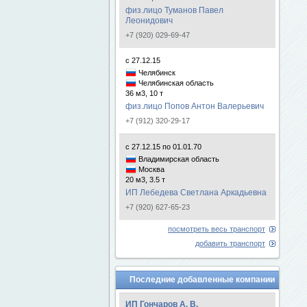
физ.лицо Туманов Павел
Леонидович
+7 (920) 029-69-47
с 27.12.15
Челябинск
Челябинская область
36 м3, 10 т
физ.лицо Попов Антон Валерьевич
+7 (912) 320-29-17
с 27.12.15 по 01.01.70
Владимирская область
Москва
20 м3, 3.5 т
ИП Лебедева Светлана Аркадьевна
+7 (920) 627-65-23
посмотреть весь транспорт
добавить транспорт
Последние добавленные компании
ИП Гончаров А. В.