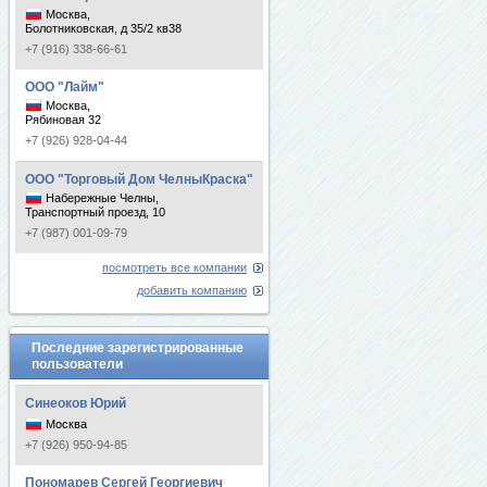
Москва,
Болотниковская, д 35/2 кв38
+7 (916) 338-66-61
ООО "Лайм"
Москва,
Рябиновая 32
+7 (926) 928-04-44
ООО "Торговый Дом ЧелныКраска"
Набережные Челны,
Транспортный проезд, 10
+7 (987) 001-09-79
посмотреть все компании
добавить компанию
Последние зарегистрированные
пользователи
Синеоков Юрий
Москва
+7 (926) 950-94-85
Пономарев Сергей Георгиевич