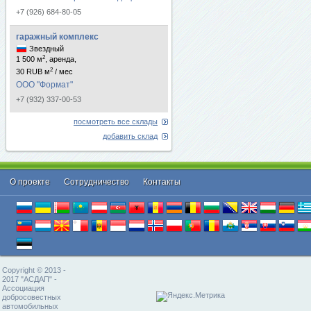
+7 (926) 684-80-05
гаражный комплекс
Звездный
2
1 500 м
, аренда,
2
30 RUB м
/ мес
ООО "Формат"
+7 (932) 337-00-53
посмотреть все склады
добавить склад
О проекте
Cотрудничество
Контакты
Copyright © 2013 -
2017 "АСДАП" -
Ассоциация
добросовестных
автомобильных