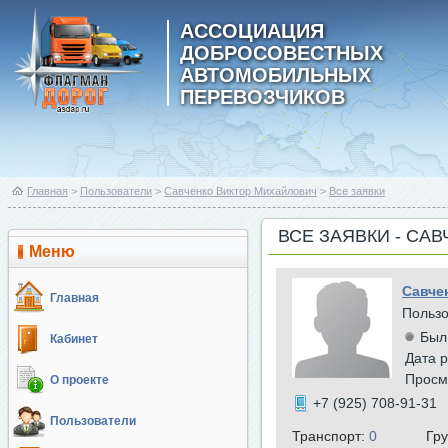
АССОЦИАЦИЯ
ДОБРОСОВЕСТНЫХ
АВТОМОБИЛЬНЫХ
ПЕРЕВОЗЧИКОВ
Главная
>
Пользователи
>
Савченко Виктор Михайлович
>
Все заявки
ВСЕ ЗАЯВКИ - СА
Меню
Савче
Главная
Польз
Был
Кабинет
Дата р
Просм
О проекте
+7 (925) 708-91-31
Пользователи
Транспорт:
0
Гр