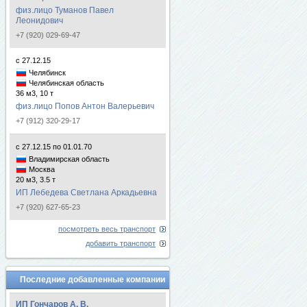
физ.лицо Туманов Павел
Леонидович
+7 (920) 029-69-47
с 27.12.15
Челябинск
Челябинская область
36 м3, 10 т
физ.лицо Попов Антон Валерьевич
+7 (912) 320-29-17
с 27.12.15 по 01.01.70
Владимирская область
Москва
20 м3, 3.5 т
ИП Лебедева Светлана Аркадьевна
+7 (920) 627-65-23
посмотреть весь транспорт
добавить транспорт
Последние добавленные компании
ИП Гончаров А. В.