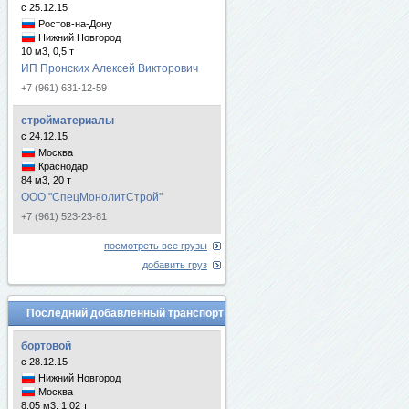
с 25.12.15
Ростов-на-Дону
Нижний Новгород
10 м3, 0,5 т
ИП Пронских Алексей Викторович
+7 (961) 631-12-59
стройматериалы
с 24.12.15
Москва
Краснодар
84 м3, 20 т
ООО "СпецМонолитСтрой"
+7 (961) 523-23-81
посмотреть все грузы
добавить груз
Последний добавленный транспорт
бортовой
с 28.12.15
Нижний Новгород
Москва
8.05 м3, 1.02 т