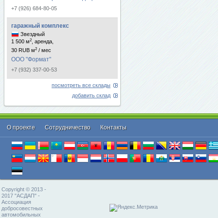
+7 (926) 684-80-05
гаражный комплекс
Звездный
2
1 500 м
, аренда,
2
30 RUB м
/ мес
ООО "Формат"
+7 (932) 337-00-53
посмотреть все склады
добавить склад
О проекте
Cотрудничество
Контакты
Copyright © 2013 -
2017 "АСДАП" -
Ассоциация
добросовестных
автомобильных