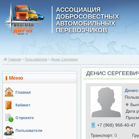
АССОЦИАЦИЯ
ДОБРОСОВЕСТНЫХ
АВТОМОБИЛЬНЫХ
ПЕРЕВОЗЧИКОВ
Главная
>
Пользователи
>
Денис Сергеевич
ДЕНИС СЕРГЕЕВИ
Меню
Денис
Главная
Польз
Был
Кабинет
Дата р
Просм
О проекте
+7 (968) 968-40-47
Пользователи
Транспорт:
0
Гр