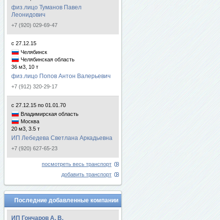
физ.лицо Туманов Павел
Леонидович
+7 (920) 029-69-47
с 27.12.15
Челябинск
Челябинская область
36 м3, 10 т
физ.лицо Попов Антон Валерьевич
+7 (912) 320-29-17
с 27.12.15 по 01.01.70
Владимирская область
Москва
20 м3, 3.5 т
ИП Лебедева Светлана Аркадьевна
+7 (920) 627-65-23
посмотреть весь транспорт
добавить транспорт
Последние добавленные компании
ИП Гончаров А. В.