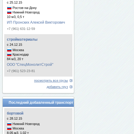
с 25.12.15
Ростов-на-Дону
Нижний Новгород
10 м3, 0,5 т
ИП Пронских Алексей Викторович
+7 (961) 631-12-59
стройматериалы
с 24.12.15
Москва
Краснодар
84 м3, 20 т
ООО "СпецМонолитСтрой"
+7 (961) 523-23-81
посмотреть все грузы
добавить груз
Последний добавленный транспорт
бортовой
с 28.12.15
Нижний Новгород
Москва
8.05 м3, 1.02 т