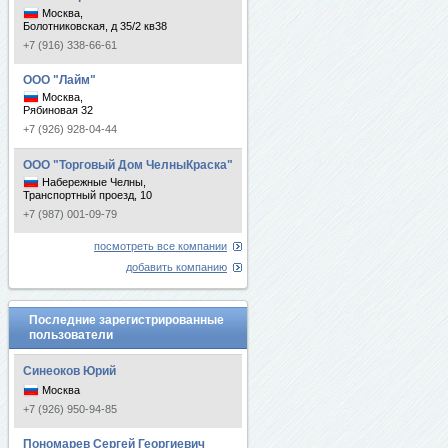
Москва,
Болотниковская, д 35/2 кв38
+7 (916) 338-66-61
ООО "Лайм"
Москва,
Рябиновая 32
+7 (926) 928-04-44
ООО "Торговый Дом ЧелныКраска"
Набережные Челны,
Транспортный проезд, 10
+7 (987) 001-09-79
посмотреть все компании
добавить компанию
Последние зарегистрированные
пользователи
Синеоков Юрий
Москва
+7 (926) 950-94-85
Пономарев Сергей Георгиевич