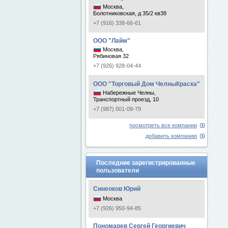
Москва,
Болотниковская, д 35/2 кв38
+7 (916) 338-66-61
ООО "Лайм"
Москва,
Рябиновая 32
+7 (926) 928-04-44
ООО "Торговый Дом ЧелныКраска"
Набережные Челны,
Транспортный проезд, 10
+7 (987) 001-09-79
посмотреть все компании
добавить компанию
Последние зарегистрированные
пользователи
Синеоков Юрий
Москва
+7 (926) 950-94-85
Пономарев Сергей Георгиевич