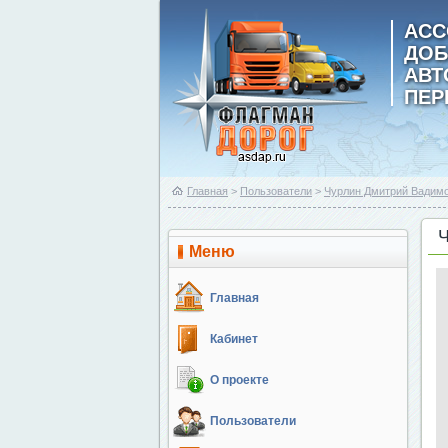
АСС
ДОБ
АВ
ПЕР
Главная
>
Пользователи
>
Чурлин Дмитрий Вадим
Меню
Главная
Кабинет
О проекте
Пользователи