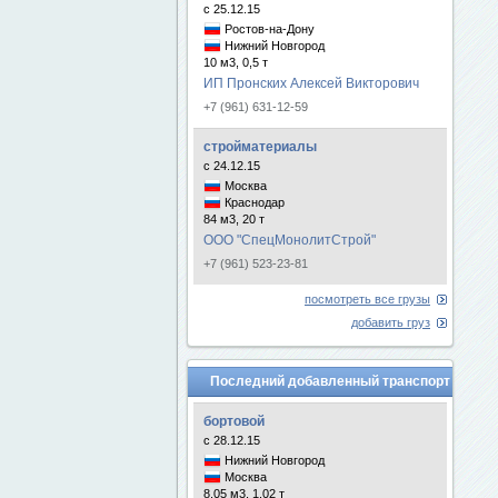
с 25.12.15
Ростов-на-Дону
Нижний Новгород
10 м3, 0,5 т
ИП Пронских Алексей Викторович
+7 (961) 631-12-59
стройматериалы
с 24.12.15
Москва
Краснодар
84 м3, 20 т
ООО "СпецМонолитСтрой"
+7 (961) 523-23-81
посмотреть все грузы
добавить груз
Последний добавленный транспорт
бортовой
с 28.12.15
Нижний Новгород
Москва
8.05 м3, 1.02 т