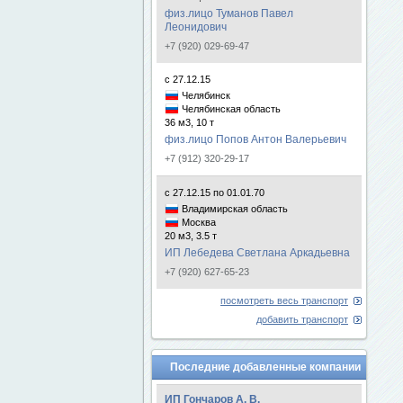
физ.лицо Туманов Павел
Леонидович
+7 (920) 029-69-47
с 27.12.15
Челябинск
Челябинская область
36 м3, 10 т
физ.лицо Попов Антон Валерьевич
+7 (912) 320-29-17
с 27.12.15 по 01.01.70
Владимирская область
Москва
20 м3, 3.5 т
ИП Лебедева Светлана Аркадьевна
+7 (920) 627-65-23
посмотреть весь транспорт
добавить транспорт
Последние добавленные компании
ИП Гончаров А. В.