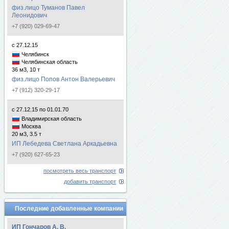
физ.лицо Туманов Павел
Леонидович
+7 (920) 029-69-47
с 27.12.15
Челябинск
Челябинская область
36 м3, 10 т
физ.лицо Попов Антон Валерьевич
+7 (912) 320-29-17
с 27.12.15 по 01.01.70
Владимирская область
Москва
20 м3, 3.5 т
ИП Лебедева Светлана Аркадьевна
+7 (920) 627-65-23
посмотреть весь транспорт
добавить транспорт
Последние добавленные компании
ИП Гончаров А. В.