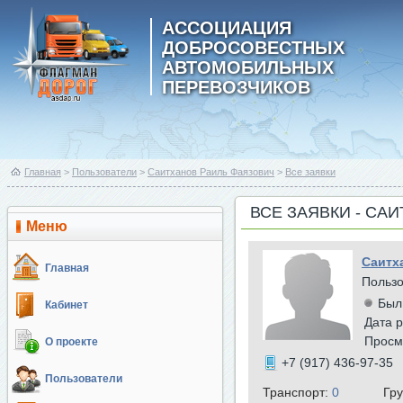
АССОЦИАЦИЯ
ДОБРОСОВЕСТНЫХ
АВТОМОБИЛЬНЫХ
ПЕРЕВОЗЧИКОВ
Главная
>
Пользователи
>
Саитханов Раиль Фаязович
>
Все заявки
ВСЕ ЗАЯВКИ - СА
Меню
Саитх
Главная
Польз
Был
Кабинет
Дата р
Просм
О проекте
+7 (917) 436-97-35
Пользователи
Транспорт:
0
Гр