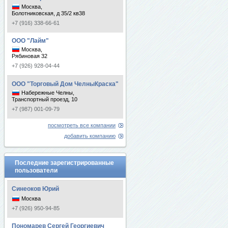
Москва,
Болотниковская, д 35/2 кв38
+7 (916) 338-66-61
ООО "Лайм"
Москва,
Рябиновая 32
+7 (926) 928-04-44
ООО "Торговый Дом ЧелныКраска"
Набережные Челны,
Транспортный проезд, 10
+7 (987) 001-09-79
посмотреть все компании
добавить компанию
Последние зарегистрированные
пользователи
Синеоков Юрий
Москва
+7 (926) 950-94-85
Пономарев Сергей Георгиевич