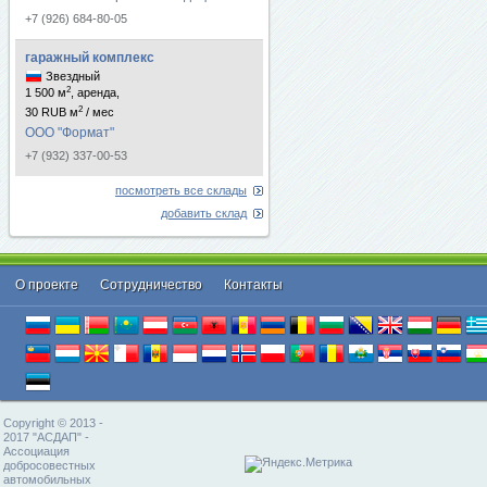
+7 (926) 684-80-05
гаражный комплекс
Звездный
2
1 500 м
, аренда,
2
30 RUB м
/ мес
ООО "Формат"
+7 (932) 337-00-53
посмотреть все склады
добавить склад
О проекте
Cотрудничество
Контакты
Copyright © 2013 -
2017 "АСДАП" -
Ассоциация
добросовестных
автомобильных