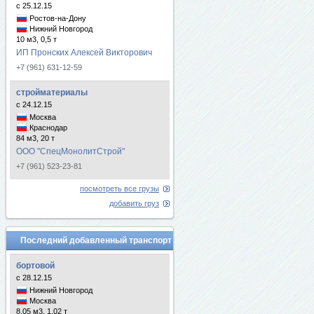
с 25.12.15
Ростов-на-Дону
Нижний Новгород
10 м3, 0,5 т
ИП Пронских Алексей Викторович
+7 (961) 631-12-59
стройматериалы
с 24.12.15
Москва
Краснодар
84 м3, 20 т
ООО "СпецМонолитСтрой"
+7 (961) 523-23-81
посмотреть все грузы
добавить груз
Последний добавленный транспорт
бортовой
с 28.12.15
Нижний Новгород
Москва
8.05 м3, 1.02 т