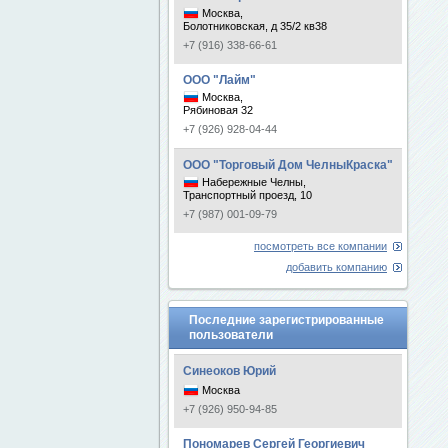
Москва,
Болотниковская, д 35/2 кв38
+7 (916) 338-66-61
ООО "Лайм"
Москва,
Рябиновая 32
+7 (926) 928-04-44
ООО "Торговый Дом ЧелныКраска"
Набережные Челны,
Транспортный проезд, 10
+7 (987) 001-09-79
посмотреть все компании
добавить компанию
Последние зарегистрированные
пользователи
Синеоков Юрий
Москва
+7 (926) 950-94-85
Пономарев Сергей Георгиевич