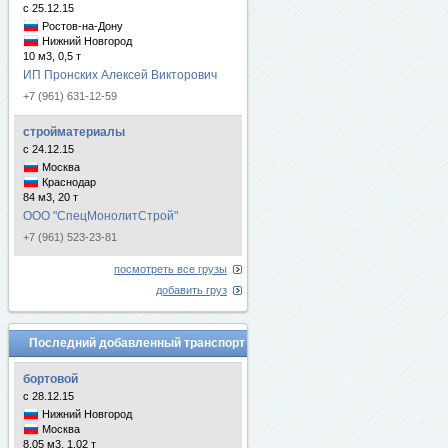
с 25.12.15
Ростов-на-Дону
Нижний Новгород
10 м3, 0,5 т
ИП Пронских Алексей Викторович
+7 (961) 631-12-59
стройматериалы
с 24.12.15
Москва
Краснодар
84 м3, 20 т
ООО "СпецМонолитСтрой"
+7 (961) 523-23-81
посмотреть все грузы
добавить груз
Последний добавленный транспорт
бортовой
с 28.12.15
Нижний Новгород
Москва
8.05 м3, 1.02 т