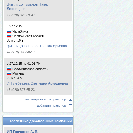
физ.лицо Туманов Павел
Леонидович
+7 (920) 029-69-47
с 27.12.15
Челябинск
Челябинская область
36 м3, 10 т
физ.лицо Попов Антон Валерьевич
+7 (912) 320-29-17
с 27.12.15 по 01.01.70
Владимирская область
Москва
20 м3, 3.5 т
ИП Лебедева Светлана Аркадьевна
+7 (920) 627-65-23
посмотреть весь транспорт
добавить транспорт
Последние добавленные компании
ИП Гончаров А. В.