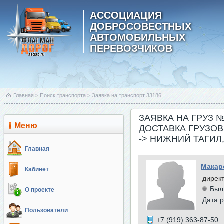
АССОЦИАЦИЯ
ДОБРОСОВЕСТНЫХ
АВТОМОБИЛЬНЫХ
ПЕРЕВОЗЧИКОВ
Главная
>
Поиск транспорта
>
Заявка на транспорт 33186
ЗАЯВКА НА ГРУЗ 
Меню
ДОСТАВКА ГРУЗО
-> НИЖНИЙ ТАГИЛ
Главная
Макар
Кабинет
дирек
Был
О проекте
Дата р
Пользователи
+7 (919) 363-87-50