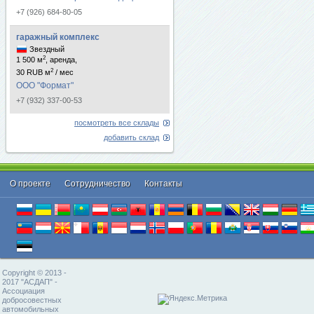
+7 (926) 684-80-05
гаражный комплекс
Звездный
2
1 500 м
, аренда,
2
30 RUB м
/ мес
ООО "Формат"
+7 (932) 337-00-53
посмотреть все склады
добавить склад
О проекте
Cотрудничество
Контакты
Copyright © 2013 -
2017 "АСДАП" -
Ассоциация
добросовестных
автомобильных