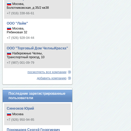
Москва,
Болотниковская, д 35/2 кв38
+7 (916) 338-66-61
ООО "Лайм"
Москва,
Рябиновая 32
+7 (926) 928-04-44
ООО "Торговый Дом ЧелныКраска"
Набережные Челны,
Транспортный проезд, 10
+7 (987) 001-09-79
посмотреть все компании
добавить компанию
Последние зарегистрированные
пользователи
Синеоков Юрий
Москва
+7 (926) 950-94-85
Пономарев Сергей Георгиевич