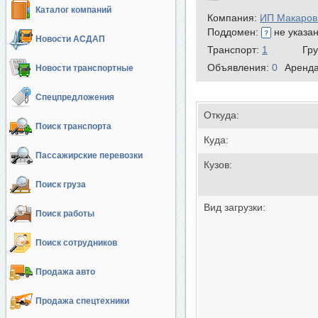
Каталог компаний
Компания:
ИП Макаров
Поддомен:
не указа
Новости АСДАП
Транспорт:
1
Гр
Объявления:
0
Аренд
Новости транспортные
Спецпредложения
Откуда:
Поиск транспорта
Куда:
Пассажирские перевозки
Кузов:
Поиск груза
Вид загрузки:
Поиск работы
Поиск сотрудников
Продажа авто
Продажа спецтехники