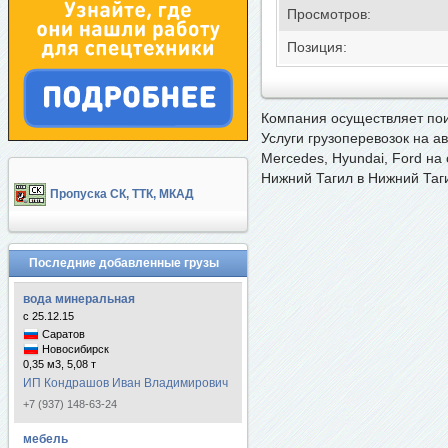
Просмотров:
Позиция:
Компания осуществляет
пои
Услуги грузоперевозок на а
Mercedes, Hyundai, Ford на
Нижний Тагил в Нижний Таг
Пропуска СК, ТТК, МКАД
Последние добавленные грузы
вода минеральная
с 25.12.15
Саратов
Новосибирск
0,35 м3, 5,08 т
ИП Кондрашов Иван Владимирович
+7 (937) 148-63-24
мебель