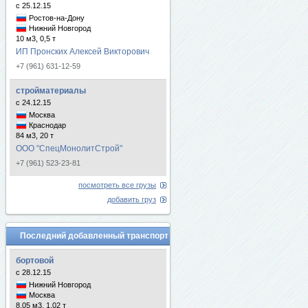
с 25.12.15
Ростов-на-Дону
Нижний Новгород
10 м3, 0,5 т
ИП Пронских Алексей Викторович
+7 (961) 631-12-59
стройматериалы
с 24.12.15
Москва
Краснодар
84 м3, 20 т
ООО "СпецМонолитСтрой"
+7 (961) 523-23-81
посмотреть все грузы
добавить груз
Последний добавленный транспорт
бортовой
с 28.12.15
Нижний Новгород
Москва
8.05 м3, 1.02 т