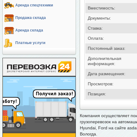
Аренда спецтехники
Вместимость:
Продажа склада
Документы:
Ставка:
Аренда склада
Оплата:
Платные услуги
Постоянный заказ:
Дополнительная
информация:
Дата размещения:
Просмотров:
Позиция:
Компания осуществляет
пои
грузоперевозок на автомаши
Hyundai, Ford на сайте asda
Вологда.