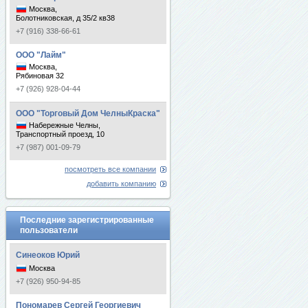
Москва,
Болотниковская, д 35/2 кв38
+7 (916) 338-66-61
ООО "Лайм"
Москва,
Рябиновая 32
+7 (926) 928-04-44
ООО "Торговый Дом ЧелныКраска"
Набережные Челны,
Транспортный проезд, 10
+7 (987) 001-09-79
посмотреть все компании
добавить компанию
Последние зарегистрированные
пользователи
Синеоков Юрий
Москва
+7 (926) 950-94-85
Пономарев Сергей Георгиевич