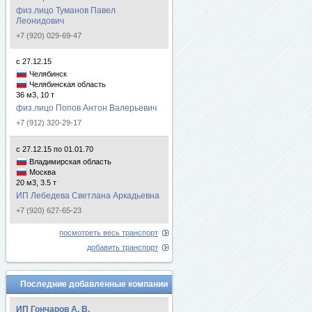
физ.лицо Туманов Павел
Леонидович
+7 (920) 029-69-47
с 27.12.15
Челябинск
Челябинская область
36 м3, 10 т
физ.лицо Попов Антон Валерьевич
+7 (912) 320-29-17
с 27.12.15 по 01.01.70
Владимирская область
Москва
20 м3, 3.5 т
ИП Лебедева Светлана Аркадьевна
+7 (920) 627-65-23
посмотреть весь транспорт
добавить транспорт
Последние добавленные компании
ИП Гончаров А. В.