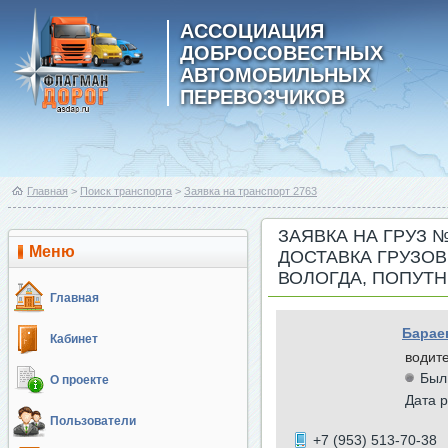
АССОЦИАЦИЯ
ДОБРОСОВЕСТНЫХ
АВТОМОБИЛЬНЫХ
ПЕРЕВОЗЧИКОВ
Главная
>
Поиск транспорта
>
Заявка на транспорт 2763
ЗАЯВКА НА ГРУЗ 
Меню
ДОСТАВКА ГРУЗОВ
ВОЛОГДА, ПОПУТН
Главная
Барае
Кабинет
водит
Был
О проекте
Дата р
Пользователи
+7 (953) 513-70-38