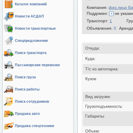
Каталог компаний
Компания:
физ.лицо Б
Поддомен:
не указа
Новости АСДАП
Транспорт:
1
Гр
Объявления:
0
Аренд
Новости транспортные
Спецпредложения
Откуда:
Поиск транспорта
Куда:
Пассажирские перевозки
Т/с из автопарка:
Поиск груза
Кузов:
Поиск работы
Вид загрузки:
Поиск сотрудников
Грузоподъемность:
Продажа авто
Габариты:
Продажа спецтехники
Объем: