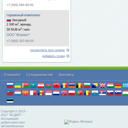
+7 (926) 684-80-05
гаражный комплекс
Звездный
2
1 500 м
, аренда,
2
30 RUB м
/ мес
ООО "Формат"
+7 (932) 337-00-53
посмотреть все склады
добавить склад
О проекте
Cотрудничество
Контакты
Copyright © 2013 -
2017 "АСДАП" -
Ассоциация
добросовестных
автомобильных