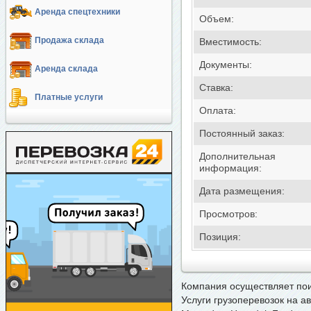
Аренда спецтехники
Объем:
Продажа склада
Вместимость:
Документы:
Аренда склада
Ставка:
Платные услуги
Оплата:
Постоянный заказ:
Дополнительная
информация:
Дата размещения:
Просмотров:
Позиция:
Компания осуществляет
пои
Услуги грузоперевозок на а