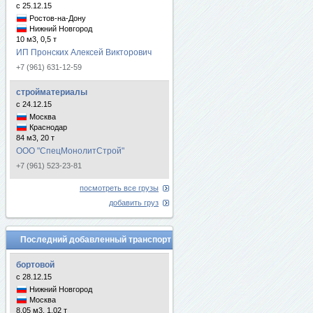
с 25.12.15
Ростов-на-Дону
Нижний Новгород
10 м3, 0,5 т
ИП Пронских Алексей Викторович
+7 (961) 631-12-59
стройматериалы
с 24.12.15
Москва
Краснодар
84 м3, 20 т
ООО "СпецМонолитСтрой"
+7 (961) 523-23-81
посмотреть все грузы
добавить груз
Последний добавленный транспорт
бортовой
с 28.12.15
Нижний Новгород
Москва
8.05 м3, 1.02 т