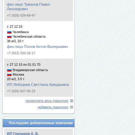
физ.лицо Туманов Павел
Леонидович
+7 (920) 029-69-47
с 27.12.15
Челябинск
Челябинская область
36 м3, 10 т
физ.лицо Попов Антон Валерьевич
+7 (912) 320-29-17
с 27.12.15 по 01.01.70
Владимирская область
Москва
20 м3, 3.5 т
ИП Лебедева Светлана Аркадьевна
+7 (920) 627-65-23
посмотреть весь транспорт
добавить транспорт
Последние добавленные компании
ИП Гончаров А. В.