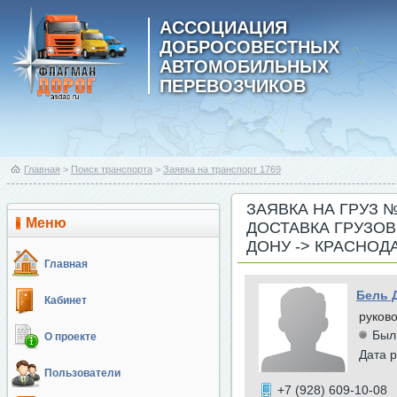
АССОЦИАЦИЯ
ДОБРОСОВЕСТНЫХ
АВТОМОБИЛЬНЫХ
ПЕРЕВОЗЧИКОВ
Главная
>
Поиск транспорта
>
Заявка на транспорт 1769
ЗАЯВКА НА ГРУЗ 
Меню
ДОСТАВКА ГРУЗОВ
ДОНУ -> КРАСНОД
Главная
Бель 
Кабинет
руков
Был
О проекте
Дата р
Пользователи
+7 (928) 609-10-08