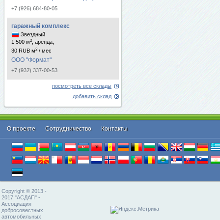
+7 (926) 684-80-05
гаражный комплекс
Звездный
2
1 500 м
, аренда,
2
30 RUB м
/ мес
ООО "Формат"
+7 (932) 337-00-53
посмотреть все склады
добавить склад
О проекте
Cотрудничество
Контакты
Copyright © 2013 -
2017 "АСДАП" -
Ассоциация
добросовестных
автомобильных