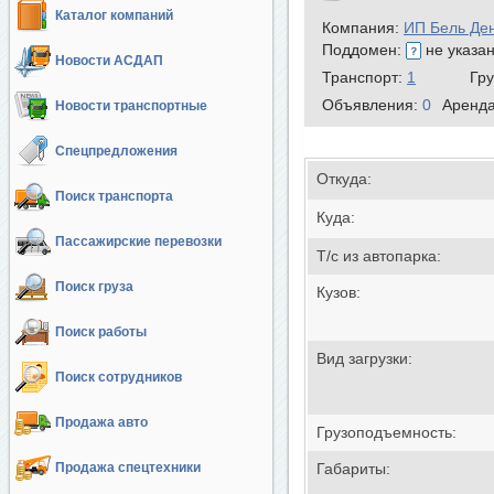
Каталог компаний
Компания:
ИП Бель Де
Поддомен:
не указа
Новости АСДАП
Транспорт:
1
Гр
Объявления:
0
Аренд
Новости транспортные
Спецпредложения
Откуда:
Поиск транспорта
Куда:
Пассажирские перевозки
Т/с из автопарка:
Поиск груза
Кузов:
Поиск работы
Вид загрузки:
Поиск сотрудников
Продажа авто
Грузоподъемность:
Продажа спецтехники
Габариты: