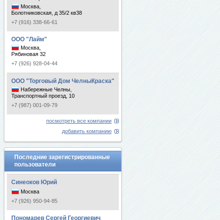
Москва,
Болотниковская, д 35/2 кв38
+7 (916) 338-66-61
ООО "Лайм"
Москва,
Рябиновая 32
+7 (926) 928-04-44
ООО "Торговый Дом ЧелныКраска"
Набережные Челны,
Транспортный проезд, 10
+7 (987) 001-09-79
посмотреть все компании
добавить компанию
Последние зарегистрированные
пользователи
Синеоков Юрий
Москва
+7 (926) 950-94-85
Пономарев Сергей Георгиевич