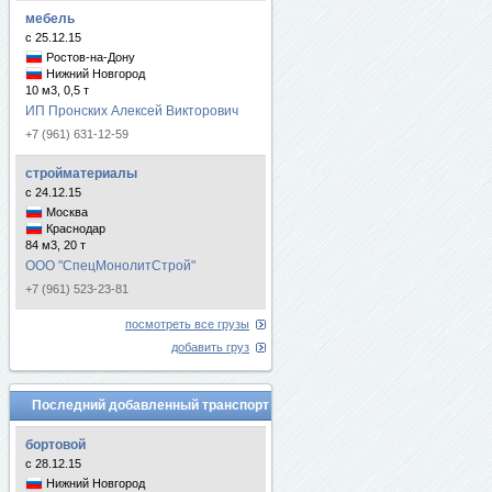
мебель
с 25.12.15
Ростов-на-Дону
Нижний Новгород
10 м3, 0,5 т
ИП Пронских Алексей Викторович
+7 (961) 631-12-59
стройматериалы
с 24.12.15
Москва
Краснодар
84 м3, 20 т
ООО "СпецМонолитСтрой"
+7 (961) 523-23-81
посмотреть все грузы
добавить груз
Последний добавленный транспорт
бортовой
с 28.12.15
Нижний Новгород