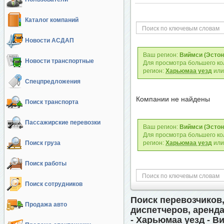
Каталог компаний
Новости АСДАП
Ваш регион:
Виймси (Эстон
Новости транспортные
Для просмотра большего ко
регион:
Харьюмаа уезд
ил
Спецпредложения
Компании не найдены
Поиск транспорта
Пассажирские перевозки
Ваш регион:
Виймси (Эстон
Для просмотра большего ко
Поиск груза
регион:
Харьюмаа уезд
ил
Поиск работы
Поиск сотрудников
Поиск перевозчиков,
Продажа авто
диспетчеров, аренда
- Харьюмаа уезд - В