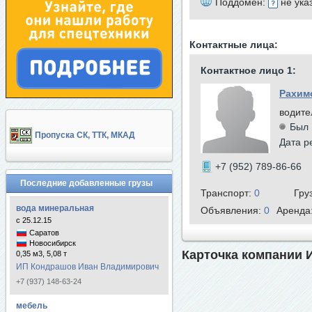
Поддомен:
не ука
Контактные лица:
Контактное лицо 1:
Рахим
водите
Был 
Пропуска СК, ТТК, МКАД
Дата р
+7 (952) 789-86-66
Последние добавленные грузы
Транспорт:
0
Гру
вода минеральная
Объявления:
0
Аренда
с 25.12.15
Саратов
Новосибирск
Карточка компании 
0,35 м3, 5,08 т
ИП Кондрашов Иван Владимирович
+7 (937) 148-63-24
мебель