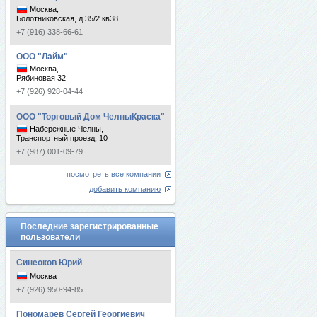
Москва,
Болотниковская, д 35/2 кв38
+7 (916) 338-66-61
ООО "Лайм"
Москва,
Рябиновая 32
+7 (926) 928-04-44
ООО "Торговый Дом ЧелныКраска"
Набережные Челны,
Транспортный проезд, 10
+7 (987) 001-09-79
посмотреть все компании
добавить компанию
Последние зарегистрированные
пользователи
Синеоков Юрий
Москва
+7 (926) 950-94-85
Пономарев Сергей Георгиевич