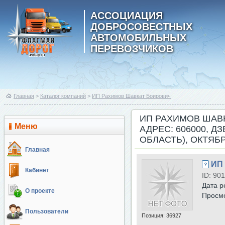
АССОЦИАЦИЯ
ДОБРОСОВЕСТНЫХ
АВТОМОБИЛЬНЫХ
ПЕРЕВОЗЧИКОВ
Главная
>
Каталог компаний
>
ИП Рахимов Шавкат Боирович
ИП РАХИМОВ ШАВ
Меню
АДРЕС: 606000, 
ОБЛАСТЬ), ОКТЯБР
Главная
ИП
Кабинет
ID: 901
Дата р
О проекте
Просм
Пользователи
Позиция:
36927