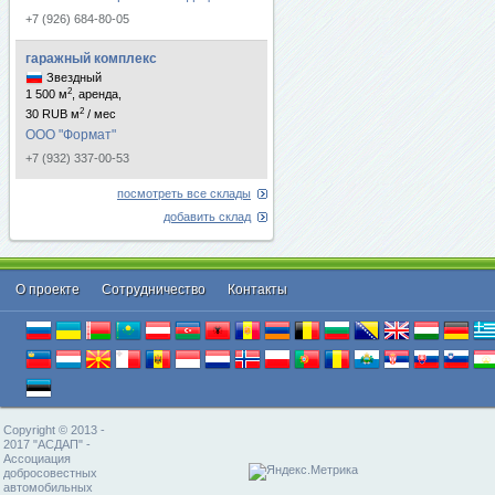
+7 (926) 684-80-05
гаражный комплекс
Звездный
2
1 500 м
, аренда,
2
30 RUB м
/ мес
ООО "Формат"
+7 (932) 337-00-53
посмотреть все склады
добавить склад
О проекте
Cотрудничество
Контакты
Copyright © 2013 -
2017 "АСДАП" -
Ассоциация
добросовестных
автомобильных