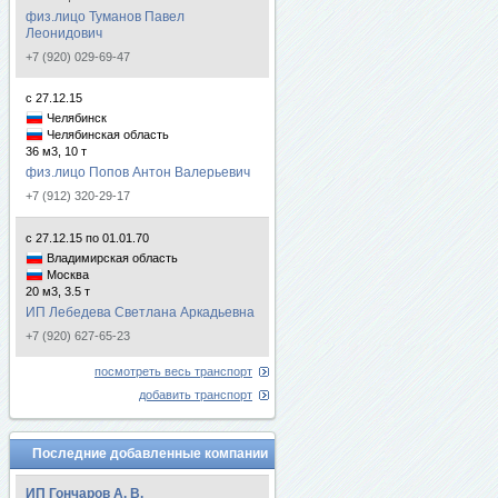
физ.лицо Туманов Павел
Леонидович
+7 (920) 029-69-47
с 27.12.15
Челябинск
Челябинская область
36 м3, 10 т
физ.лицо Попов Антон Валерьевич
+7 (912) 320-29-17
с 27.12.15 по 01.01.70
Владимирская область
Москва
20 м3, 3.5 т
ИП Лебедева Светлана Аркадьевна
+7 (920) 627-65-23
посмотреть весь транспорт
добавить транспорт
Последние добавленные компании
ИП Гончаров А. В.