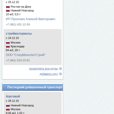
с 25.12.15
Ростов-на-Дону
Нижний Новгород
10 м3, 0,5 т
ИП Пронских Алексей Викторович
+7 (961) 631-12-59
стройматериалы
с 24.12.15
Москва
Краснодар
84 м3, 20 т
ООО "СпецМонолитСтрой"
+7 (961) 523-23-81
посмотреть все грузы
добавить груз
Последний добавленный транспорт
бортовой
с 28.12.15
Нижний Новгород
Москва
8.05 м3, 1.02 т