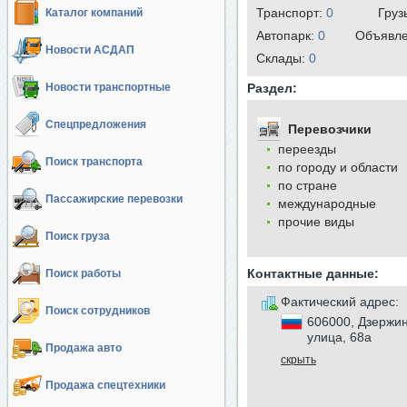
Транспорт:
0
Груз
Каталог компаний
Автопарк:
0
Объявл
Новости АСДАП
Cклады:
0
Новости транспортные
Раздел:
Спецпредложения
Перевозчики
переезды
Поиск транспорта
по городу и области
по стране
Пассажирские перевозки
международные
прочие виды
Поиск груза
Контактные данные:
Поиск работы
Фактический адрес:
Поиск сотрудников
606000, Дзержин
улица, 68а
Продажа авто
скрыть
Продажа спецтехники