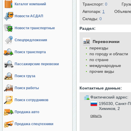
Транспорт:
0
Груз
Каталог компаний
Автопарк:
1
Объявл
Новости АСДАП
Cклады:
0
Новости транспортные
Раздел:
Спецпредложения
Перевозчики
переезды
Поиск транспорта
по городу и области
по стране
Пассажирские перевозки
международные
прочие виды
Поиск груза
Контактные данные:
Поиск работы
Фактический адрес:
Поиск сотрудников
195030, Санкт-П
Химиков, 2
Продажа авто
скрыть
Продажа спецтехники