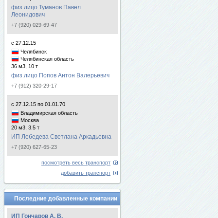
физ.лицо Туманов Павел
Леонидович
+7 (920) 029-69-47
с 27.12.15
Челябинск
Челябинская область
36 м3, 10 т
физ.лицо Попов Антон Валерьевич
+7 (912) 320-29-17
с 27.12.15 по 01.01.70
Владимирская область
Москва
20 м3, 3.5 т
ИП Лебедева Светлана Аркадьевна
+7 (920) 627-65-23
посмотреть весь транспорт
добавить транспорт
Последние добавленные компании
ИП Гончаров А. В.