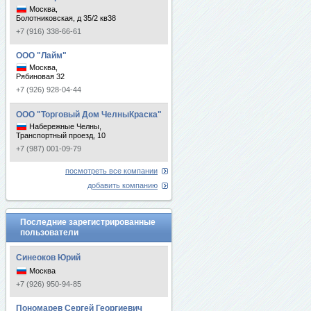
Москва,
Болотниковская, д 35/2 кв38
+7 (916) 338-66-61
ООО "Лайм"
Москва,
Рябиновая 32
+7 (926) 928-04-44
ООО "Торговый Дом ЧелныКраска"
Набережные Челны,
Транспортный проезд, 10
+7 (987) 001-09-79
посмотреть все компании
добавить компанию
Последние зарегистрированные
пользователи
Синеоков Юрий
Москва
+7 (926) 950-94-85
Пономарев Сергей Георгиевич