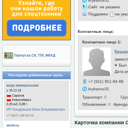
krykanov31
Сайт: не указано
Поддомен:
не ука
Контактные лица:
Контактное лицо 1:
Крыка
Пропуска СК, ТТК, МКАД
замест
Был 
Дата р
Последние добавленные грузы
+7 (911) 951-84-88
вода минеральная
krykanov31
с 25.12.15
Саратов
Транспорт:
0
Гру
Новосибирск
Объявления:
0
Аренда
0,35 м3, 5,08 т
ИП Кондрашов Иван Владимирович
+7 (937) 148-63-24
Карточка компании 
мебель