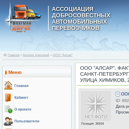
АССОЦИАЦИЯ
ДОБРОСОВЕСТНЫХ
АВТОМОБИЛЬНЫХ
ПЕРЕВОЗЧИКОВ
Главная
>
Каталог компаний
>
ООО "Алсар"
ООО "АЛСАР". ФАК
Меню
САНКТ-ПЕТЕРБУРГ
УЛИЦА ХИМИКОВ, 
Главная
ОО
Кабинет
ID: 892
Дата р
О проекте
Просм
Пользователи
Позиция:
36934