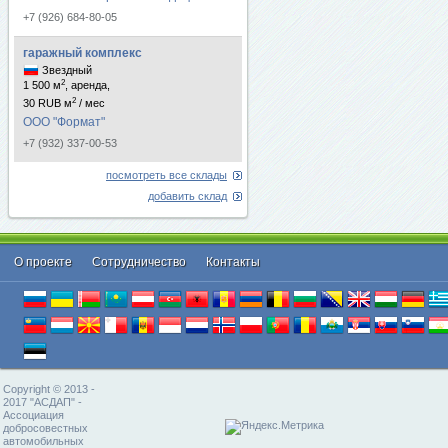
+7 (926) 684-80-05
гаражный комплекс
Звездный
2
1 500 м
, аренда,
2
30 RUB м
/ мес
ООО "Формат"
+7 (932) 337-00-53
посмотреть все склады
добавить склад
О проекте
Cотрудничество
Контакты
Copyright © 2013 -
2017 "АСДАП" -
Ассоциация
добросовестных
автомобильных