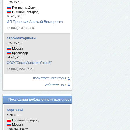
с 25.12.15
Ростов-на-Дону
Нижний Новгород
10 м3, 0,5 т
ИП Пронских Алексей Викторович
+7 (961) 631-12-59
стройматериалы
с 24.12.15
Москва
Краснодар
84 м3, 20 т
ООО "СпецМонолитСтрой"
+7 (961) 523-23-81
посмотреть все грузы
добавить груз
Последний добавленный транспорт
бортовой
с 28.12.15
Нижний Новгород
Москва
8.05 м3, 1.02 т