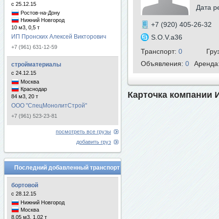
с 25.12.15
Дата р
Ростов-на-Дону
Нижний Новгород
+7 (920) 405-26-32
10 м3, 0,5 т
ИП Пронских Алексей Викторович
S.O.V.a36
+7 (961) 631-12-59
Транспорт:
0
Гру
Объявления:
0
Аренда
стройматериалы
с 24.12.15
Москва
Краснодар
Карточка компании 
84 м3, 20 т
ООО "СпецМонолитСтрой"
+7 (961) 523-23-81
посмотреть все грузы
добавить груз
Последний добавленный транспорт
бортовой
с 28.12.15
Нижний Новгород
Москва
8.05 м3, 1.02 т