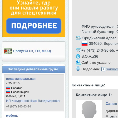
ФИО руководителя: 
Главный бухгалтер:
Юридический адрес:
394020, Воронеж
+7 (473) 240-96-55, 
Пропуска СК, ТТК, МКАД
S.O.V.a36
Сайт: не указано
Поддомен:
sanino
Последние добавленные грузы
вода минеральная
с 25.12.15
Контактные лица:
Саратов
Новосибирск
Контактное лицо 1:
0,35 м3, 5,08 т
ИП Кондрашов Иван Владимирович
Санин
+7 (937) 148-63-24
директ
мебель
Был 