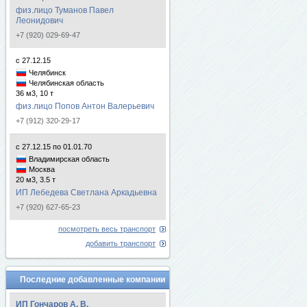
физ.лицо Туманов Павел
Леонидович
+7 (920) 029-69-47
с 27.12.15
Челябинск
Челябинская область
36 м3, 10 т
физ.лицо Попов Антон Валерьевич
+7 (912) 320-29-17
с 27.12.15 по 01.01.70
Владимирская область
Москва
20 м3, 3.5 т
ИП Лебедева Светлана Аркадьевна
+7 (920) 627-65-23
посмотреть весь транспорт
добавить транспорт
Последние добавленные компании
ИП Гончаров А. В.