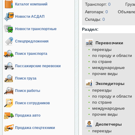
Транспорт:
0
Груз
Каталог компаний
Автопарк:
0
Объявл
Новости АСДАП
Cклады:
0
Новости транспортные
Раздел:
Спецпредложения
Перевозчики
переезды
Поиск транспорта
по городу и области
по стране
Пассажирские перевозки
международные
прочие виды
Поиск груза
Экспедиторы
переезды
Поиск работы
по городу и области
по стране
Поиск сотрудников
международные
прочие виды
Продажа авто
Диспетчеры
Продажа спецтехники
переезды