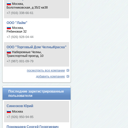
Москва,
Болотниковская, д 35/2 кв38
+7 (916) 338-66-61
ООО "Лайм"
Москва,
Рябиновая 32
+7 (926) 928-04-44
ООО "Торговый Дом ЧелныКраска"
Набережные Челны,
Транспортный проезд, 10
+7 (987) 001-09-79
посмотреть все компании
добавить компанию
Последние зарегистрированные
пользователи
Синеоков Юрий
Москва
+7 (926) 950-94-85
Пономарев Сергей Георгиевич