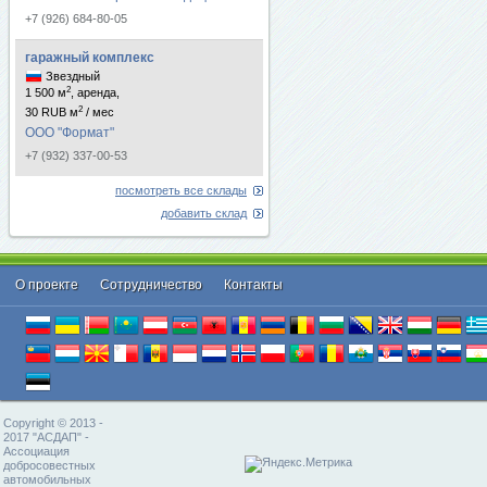
+7 (926) 684-80-05
гаражный комплекс
Звездный
2
1 500 м
, аренда,
2
30 RUB м
/ мес
ООО "Формат"
+7 (932) 337-00-53
посмотреть все склады
добавить склад
О проекте
Cотрудничество
Контакты
Copyright © 2013 -
2017 "АСДАП" -
Ассоциация
добросовестных
автомобильных