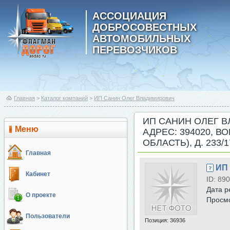
АССОЦИАЦИЯ
ДОБРОСОВЕСТНЫХ
АВТОМОБИЛЬНЫХ
ПЕРЕВОЗЧИКОВ
Главная
>
Каталог компаний
>
ИП Санин Олег Владимирович
ИП САНИН ОЛЕГ 
Меню
АДРЕС: 394020, 
ОБЛАСТЬ), Д. 233/1
Главная
ИП
Кабинет
ID: 890
Дата р
О проекте
Просм
Пользователи
Позиция:
36936