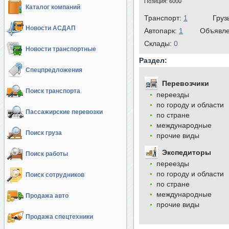
Позиция:
6000
Каталог компаний
Транспорт:
1
Груз
Новости АСДАП
Автопарк:
1
Объявл
Cклады:
0
Новости транспортные
Раздел:
Спецпредложения
Перевозчики
Поиск транспорта
переезды
по городу и области
Пассажирские перевозки
по стране
международные
Поиск груза
прочие виды
Экспедиторы
Поиск работы
переезды
по городу и области
Поиск сотрудников
по стране
международные
Продажа авто
прочие виды
Продажа спецтехники