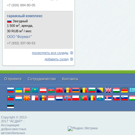
+7 (926) 684-80-05
гаражный комплекс
Звездный
2
1 500 м
, аренда,
2
30 RUB м
/ мес
ООО "Формат"
+7 (932) 337-00-53
посмотреть все склады
добавить склад
О проекте
Cотрудничество
Контакты
Copyright © 2013 -
2017 "АСДАП" -
Ассоциация
добросовестных
автомобильных