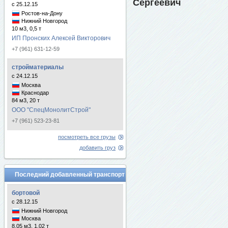
Сергеевич
с 25.12.15
Ростов-на-Дону
Нижний Новгород
10 м3, 0,5 т
ИП Пронских Алексей Викторович
+7 (961) 631-12-59
стройматериалы
с 24.12.15
Москва
Краснодар
84 м3, 20 т
ООО "СпецМонолитСтрой"
+7 (961) 523-23-81
посмотреть все грузы
добавить груз
Последний добавленный транспорт
бортовой
с 28.12.15
Нижний Новгород
Москва
8.05 м3, 1.02 т