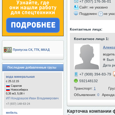
+7 (937) 176-36-01
Сайт: не указано
Поддомен:
не ука
Контактные лица:
Контактное лицо 1:
Алекс
Пропуска СК, ТТК, МКАД
водите
Был 
Дата р
Последние добавленные грузы
+7 (908) 394-83-79
вода минеральная
592148132
с 25.12.15
Саратов
Транспорт:
1
Гру
Новосибирск
0,35 м3, 5,08 т
Объявления:
0
Аренда
ИП Кондрашов Иван Владимирович
+7 (937) 148-63-24
Карточка компании 
мебель