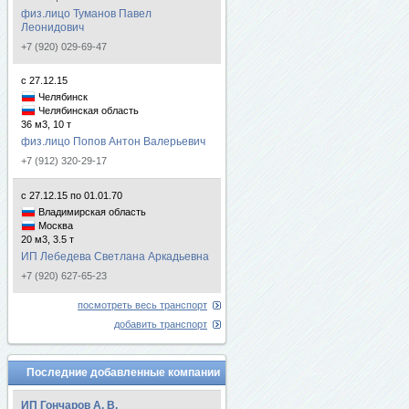
физ.лицо Туманов Павел
Леонидович
+7 (920) 029-69-47
с 27.12.15
Челябинск
Челябинская область
36 м3, 10 т
физ.лицо Попов Антон Валерьевич
+7 (912) 320-29-17
с 27.12.15 по 01.01.70
Владимирская область
Москва
20 м3, 3.5 т
ИП Лебедева Светлана Аркадьевна
+7 (920) 627-65-23
посмотреть весь транспорт
добавить транспорт
Последние добавленные компании
ИП Гончаров А. В.