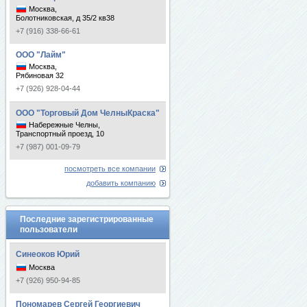
Москва,
Болотниковская, д 35/2 кв38
+7 (916) 338-66-61
ООО "Лайм"
Москва,
Рябиновая 32
+7 (926) 928-04-44
ООО "Торговый Дом ЧелныКраска"
Набережные Челны,
Транспортный проезд, 10
+7 (987) 001-09-79
посмотреть все компании
добавить компанию
Последние зарегистрированные
пользователи
Синеоков Юрий
Москва
+7 (926) 950-94-85
Пономарев Сергей Георгиевич