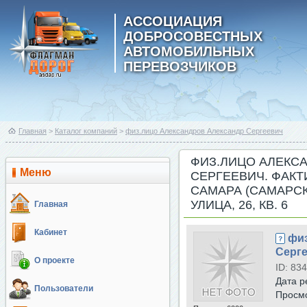
АССОЦИАЦИЯ
ДОБРОСОВЕСТНЫХ
АВТОМОБИЛЬНЫХ
ПЕРЕВОЗЧИКОВ
Главная
>
Каталог компаний
>
физ.лицо Александров Александр Сергеевич
ФИЗ.ЛИЦО АЛЕКС
Меню
СЕРГЕЕВИЧ. ФАКТИ
САМАРА (САМАРСК
УЛИЦА, 26, КВ. 6
Главная
Кабинет
физ
Серг
О проекте
ID: 834
Дата р
Пользователи
Просм