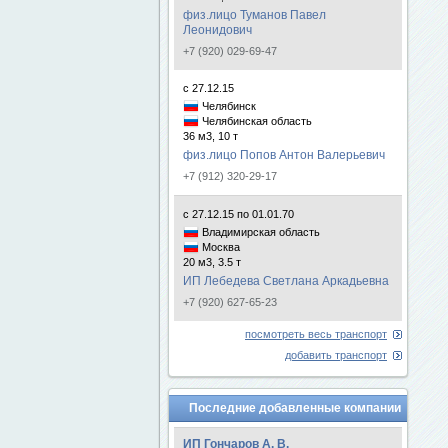
физ.лицо Туманов Павел
Леонидович
+7 (920) 029-69-47
с 27.12.15
Челябинск
Челябинская область
36 м3, 10 т
физ.лицо Попов Антон Валерьевич
+7 (912) 320-29-17
с 27.12.15 по 01.01.70
Владимирская область
Москва
20 м3, 3.5 т
ИП Лебедева Светлана Аркадьевна
+7 (920) 627-65-23
посмотреть весь транспорт
добавить транспорт
Последние добавленные компании
ИП Гончаров А. В.