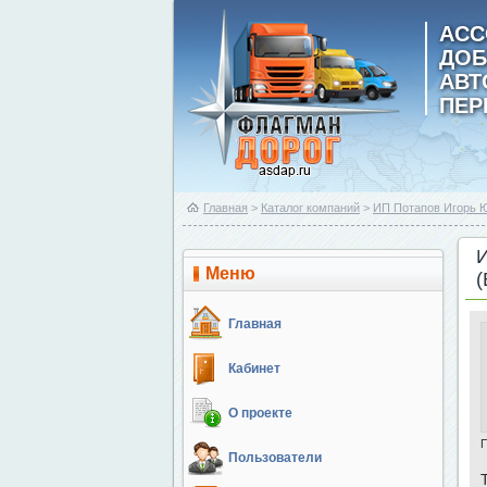
АСС
ДОБ
АВ
ПЕР
Главная
>
Каталог компаний
>
ИП Потапов Игорь 
Меню
Главная
Кабинет
О проекте
Пользователи