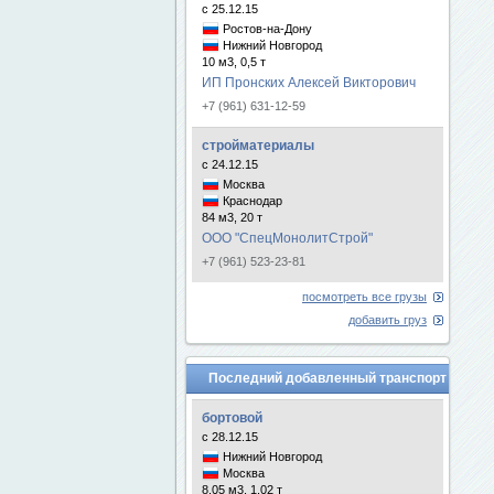
с 25.12.15
Ростов-на-Дону
Нижний Новгород
10 м3, 0,5 т
ИП Пронских Алексей Викторович
+7 (961) 631-12-59
стройматериалы
с 24.12.15
Москва
Краснодар
84 м3, 20 т
ООО "СпецМонолитСтрой"
+7 (961) 523-23-81
посмотреть все грузы
добавить груз
Последний добавленный транспорт
бортовой
с 28.12.15
Нижний Новгород
Москва
8.05 м3, 1.02 т