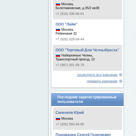
Москва,
Болотниковская, д 35/2 кв38
+7 (916) 338-66-61
ООО "Лайм"
Москва,
Рябиновая 32
+7 (926) 928-04-44
ООО "Торговый Дом ЧелныКраска"
Набережные Челны,
Транспортный проезд, 10
+7 (987) 001-09-79
посмотреть все компании
добавить компанию
Последние зарегистрированные
пользователи
Синеоков Юрий
Москва
+7 (926) 950-94-85
Пономарев Сергей Георгиевич