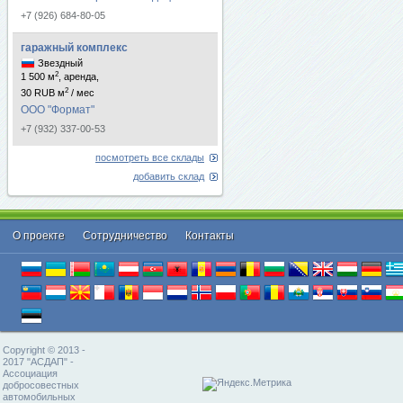
+7 (926) 684-80-05
гаражный комплекс
Звездный
2
1 500 м
, аренда,
2
30 RUB м
/ мес
ООО "Формат"
+7 (932) 337-00-53
посмотреть все склады
добавить склад
О проекте
Cотрудничество
Контакты
Copyright © 2013 -
2017 "АСДАП" -
Ассоциация
добросовестных
автомобильных