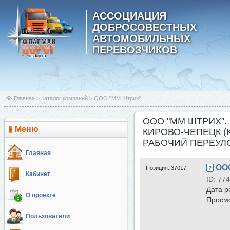
АССОЦИАЦИЯ
ДОБРОСОВЕСТНЫХ
АВТОМОБИЛЬНЫХ
ПЕРЕВОЗЧИКОВ
Главная
>
Каталог компаний
>
ООО "ММ Штрих"
ООО "ММ ШТРИХ". 
Меню
КИРОВО-ЧЕПЕЦК (
РАБОЧИЙ ПЕРЕУЛО
Главная
ОО
Позиция:
37017
Кабинет
ID: 774
Дата р
О проекте
Просм
Пользователи