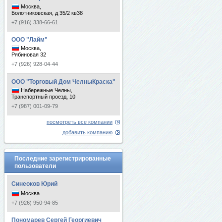
Москва,
Болотниковская, д 35/2 кв38
+7 (916) 338-66-61
ООО "Лайм"
Москва,
Рябиновая 32
+7 (926) 928-04-44
ООО "Торговый Дом ЧелныКраска"
Набережные Челны,
Транспортный проезд, 10
+7 (987) 001-09-79
посмотреть все компании
добавить компанию
Последние зарегистрированные
пользователи
Синеоков Юрий
Москва
+7 (926) 950-94-85
Пономарев Сергей Георгиевич