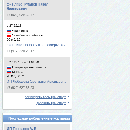
физ.лицо Туманов Павел
Леонидович
+7 (920) 029-69-47
с 27.12.15
Челябинск
Челябинская область
36 м3, 10 т
физ.лицо Попов Антон Валерьевич
+7 (912) 320-29-17
с 27.12.15 по 01.01.70
Владимирская область
Москва
20 м3, 3.5 т
ИП Лебедева Светлана Аркадьевна
+7 (920) 627-65-23
посмотреть весь транспорт
добавить транспорт
Последние добавленные компании
ИП Гончаров А. В.