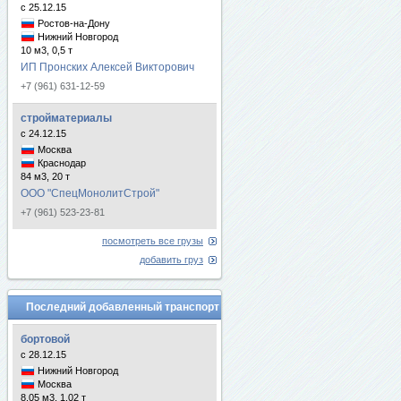
с 25.12.15
Ростов-на-Дону
Нижний Новгород
10 м3, 0,5 т
ИП Пронских Алексей Викторович
+7 (961) 631-12-59
стройматериалы
с 24.12.15
Москва
Краснодар
84 м3, 20 т
ООО "СпецМонолитСтрой"
+7 (961) 523-23-81
посмотреть все грузы
добавить груз
Последний добавленный транспорт
бортовой
с 28.12.15
Нижний Новгород
Москва
8.05 м3, 1.02 т