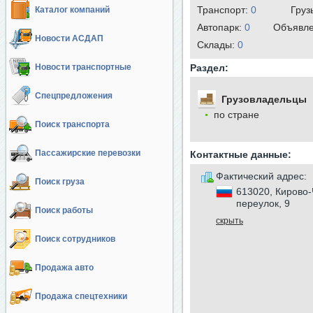
Транспорт:
0
Груз
Каталог компаний
Автопарк:
0
Объявл
Новости АСДАП
Cклады:
0
Новости транспортные
Раздел:
Спецпредложения
Грузовладельцы
по стране
Поиск транспорта
Пассажирские перевозки
Контактные данные:
Фактический адрес:
Поиск груза
613020, Кирово-
переулок, 9
Поиск работы
скрыть
Поиск сотрудников
Продажа авто
Продажа спецтехники