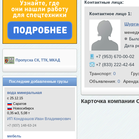
Контактные лица:
Контактное лицо 1:
Шурга
менед
Была
Дата р
+7 (953) 670-00-02
Пропуска СК, ТТК, МКАД
+7 (833) 222-42-64
Транспорт:
0
Гру
Объявления:
0
Аренда
Последние добавленные грузы
вода минеральная
с 25.12.15
Карточка компании
Саратов
Новосибирск
0,35 м3, 5,08 т
ИП Кондрашов Иван Владимирович
+7 (937) 148-63-24
мебель