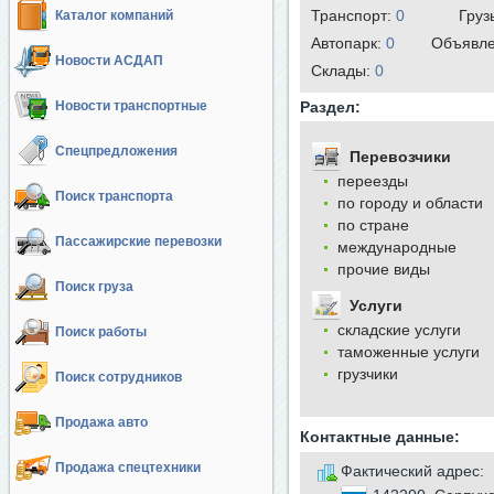
Транспорт:
0
Груз
Каталог компаний
Автопарк:
0
Объявл
Новости АСДАП
Cклады:
0
Новости транспортные
Раздел:
Спецпредложения
Перевозчики
переезды
Поиск транспорта
по городу и области
по стране
Пассажирские перевозки
международные
прочие виды
Поиск груза
Услуги
складские услуги
Поиск работы
таможенные услуги
грузчики
Поиск сотрудников
Продажа авто
Контактные данные:
Продажа спецтехники
Фактический адрес: