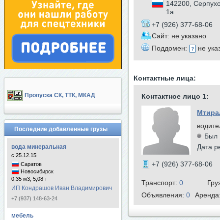
142200, Серпухо
1а
+7 (926) 377-68-06
Сайт: не указано
Поддомен:
не ука
Контактные лица:
Пропуска СК, ТТК, МКАД
Контактное лицо 1:
Мтира
водите
Последние добавленные грузы
Был 
Дата р
вода минеральная
с 25.12.15
+7 (926) 377-68-06
Саратов
Новосибирск
0,35 м3, 5,08 т
Транспорт:
0
Гру
ИП Кондрашов Иван Владимирович
Объявления:
0
Аренда
+7 (937) 148-63-24
мебель