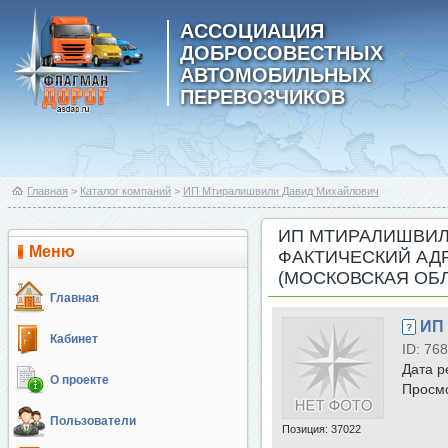
АССОЦИАЦИЯ
ДОБРОСОВЕСТНЫХ
АВТОМОБИЛЬНЫХ
ПЕРЕВОЗЧИКОВ
Главная
>
Каталог компаний
>
ИП Мтиралишвили Давид Михайлович
ИП МТИРАЛИШВИЛ
Меню
ФАКТИЧЕСКИЙ АДР
(МОСКОВСКАЯ ОБЛ
Главная
ИП
Кабинет
ID: 768
Дата р
О проекте
Просм
Пользователи
Позиция:
37022