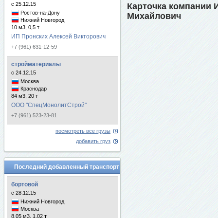
с 25.12.15
Карточка компании
Ростов-на-Дону
Михайлович
Нижний Новгород
10 м3, 0,5 т
ИП Пронских Алексей Викторович
+7 (961) 631-12-59
стройматериалы
с 24.12.15
Москва
Краснодар
84 м3, 20 т
ООО "СпецМонолитСтрой"
+7 (961) 523-23-81
посмотреть все грузы
добавить груз
Последний добавленный транспорт
бортовой
с 28.12.15
Нижний Новгород
Москва
8.05 м3, 1.02 т