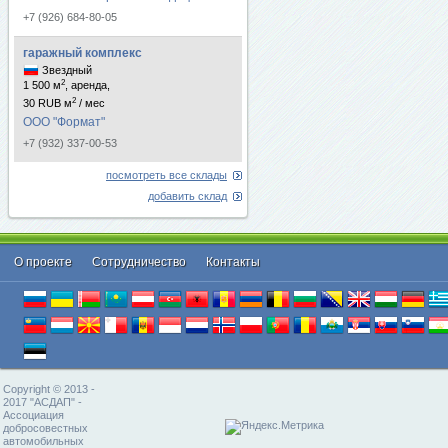
+7 (926) 684-80-05
гаражный комплекс
Звездный
2
1 500 м
, аренда,
2
30 RUB м
/ мес
ООО "Формат"
+7 (932) 337-00-53
посмотреть все склады
добавить склад
О проекте
Cотрудничество
Контакты
Copyright © 2013 -
2017 "АСДАП" -
Ассоциация
добросовестных
автомобильных