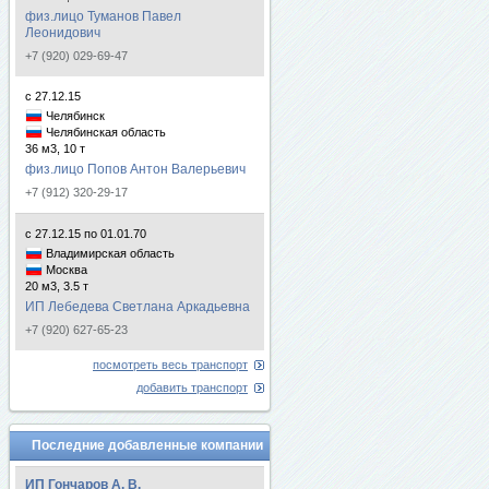
физ.лицо Туманов Павел
Леонидович
+7 (920) 029-69-47
с 27.12.15
Челябинск
Челябинская область
36 м3, 10 т
физ.лицо Попов Антон Валерьевич
+7 (912) 320-29-17
с 27.12.15 по 01.01.70
Владимирская область
Москва
20 м3, 3.5 т
ИП Лебедева Светлана Аркадьевна
+7 (920) 627-65-23
посмотреть весь транспорт
добавить транспорт
Последние добавленные компании
ИП Гончаров А. В.