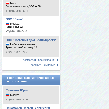
Москва,
Болотниковская, д 35/2 кв38
+7 (916) 338-66-61
ООО "Лайм"
Москва,
Рябиновая 32
+7 (926) 928-04-44
ООО "Торговый Дом ЧелныКраска"
Набережные Челны,
Транспортный проезд, 10
+7 (987) 001-09-79
посмотреть все компании
добавить компанию
Последние зарегистрированные
пользователи
Синеоков Юрий
Москва
+7 (926) 950-94-85
Пономарев Сергей Георгиевич