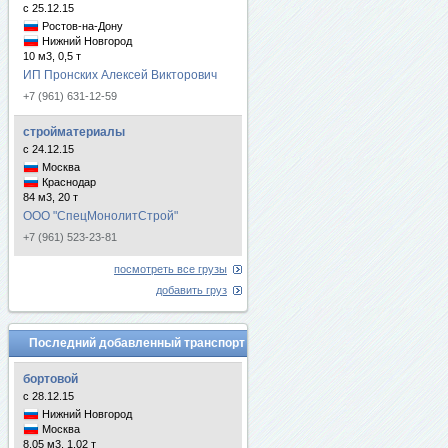
с 25.12.15
Ростов-на-Дону
Нижний Новгород
10 м3, 0,5 т
ИП Пронских Алексей Викторович
+7 (961) 631-12-59
стройматериалы
с 24.12.15
Москва
Краснодар
84 м3, 20 т
ООО "СпецМонолитСтрой"
+7 (961) 523-23-81
посмотреть все грузы
добавить груз
Последний добавленный транспорт
бортовой
с 28.12.15
Нижний Новгород
Москва
8.05 м3, 1.02 т