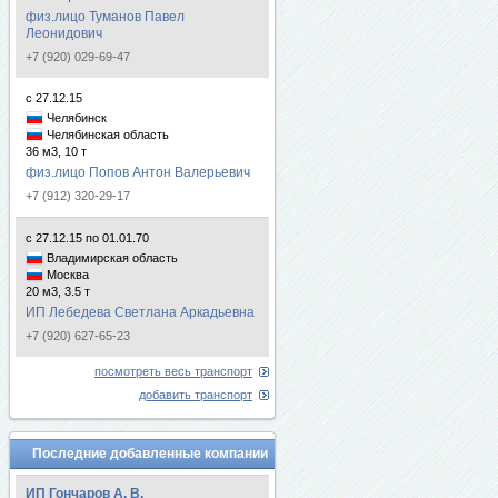
физ.лицо Туманов Павел
Леонидович
+7 (920) 029-69-47
с 27.12.15
Челябинск
Челябинская область
36 м3, 10 т
физ.лицо Попов Антон Валерьевич
+7 (912) 320-29-17
с 27.12.15 по 01.01.70
Владимирская область
Москва
20 м3, 3.5 т
ИП Лебедева Светлана Аркадьевна
+7 (920) 627-65-23
посмотреть весь транспорт
добавить транспорт
Последние добавленные компании
ИП Гончаров А. В.