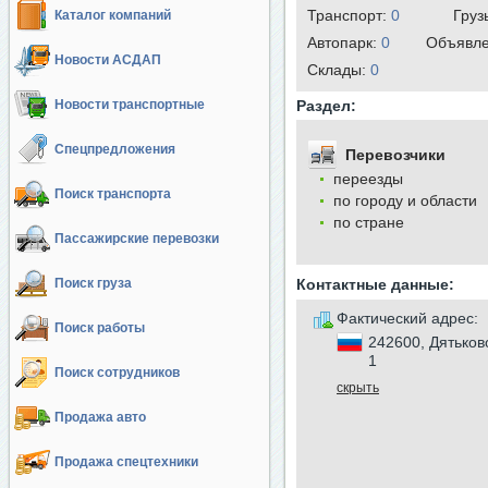
Транспорт:
0
Груз
Каталог компаний
Автопарк:
0
Объявл
Новости АСДАП
Cклады:
0
Новости транспортные
Раздел:
Спецпредложения
Перевозчики
переезды
Поиск транспорта
по городу и области
по стране
Пассажирские перевозки
Поиск груза
Контактные данные:
Фактический адрес:
Поиск работы
242600, Дятьков
1
Поиск сотрудников
скрыть
Продажа авто
Продажа спецтехники