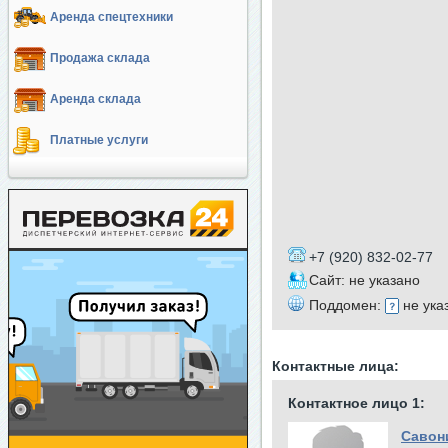
Аренда спецтехники
Продажа склада
Аренда склада
Платные услуги
+7 (920) 832-02-77
Сайт: не указано
Поддомен:
не ука
Контактные лица:
Контактное лицо 1:
Савон