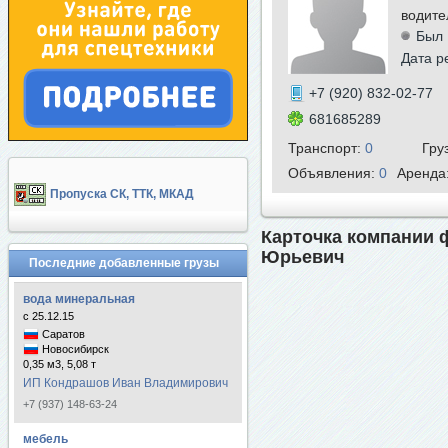
водите
Был 
Дата р
+7 (920) 832-02-77
681685289
Транспорт:
0
Гру
Объявления:
0
Аренда
Пропуска СК, ТТК, МКАД
Карточка компании 
Юрьевич
Последние добавленные грузы
вода минеральная
с 25.12.15
Саратов
Новосибирск
0,35 м3, 5,08 т
ИП Кондрашов Иван Владимирович
+7 (937) 148-63-24
мебель