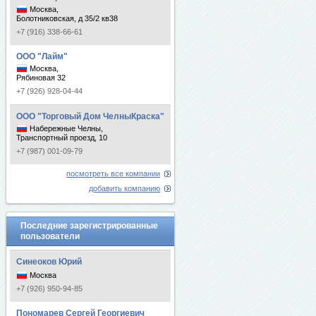
Москва,
Болотниковская, д 35/2 кв38
+7 (916) 338-66-61
ООО "Лайм"
Москва,
Рябиновая 32
+7 (926) 928-04-44
ООО "Торговый Дом ЧелныКраска"
Набережные Челны,
Транспортный проезд, 10
+7 (987) 001-09-79
посмотреть все компании
добавить компанию
Последние зарегистрированные
пользователи
Синеоков Юрий
Москва
+7 (926) 950-94-85
Пономарев Сергей Георгиевич