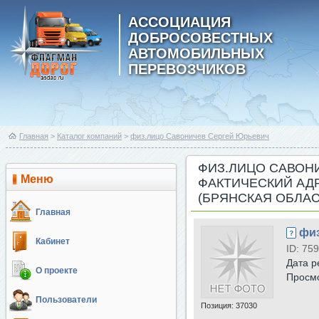
АССОЦИАЦИЯ
ДОБРОСОВЕСТНЫХ
АВТОМОБИЛЬНЫХ
ПЕРЕВОЗЧИКОВ
Главная
>
Каталог компаний
>
физ.лицо Савоничев Сергей Юрьевич
ФИЗ.ЛИЦО САВОН
Меню
ФАКТИЧЕСКИЙ АДР
(БРЯНСКАЯ ОБЛАС
Главная
фи
Кабинет
ID: 759
Дата р
О проекте
Просм
Пользователи
Позиция:
37030