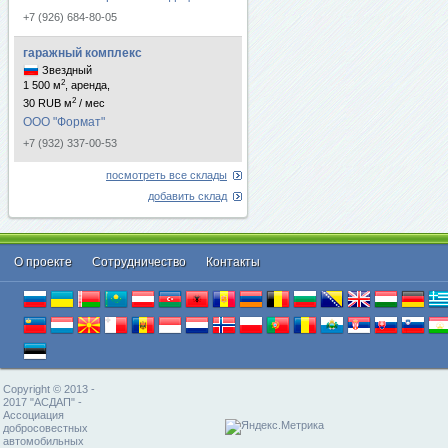
+7 (926) 684-80-05
гаражный комплекс
Звездный
2
1 500 м
, аренда,
2
30 RUB м
/ мес
ООО "Формат"
+7 (932) 337-00-53
посмотреть все склады
добавить склад
О проекте
Cотрудничество
Контакты
Copyright © 2013 -
2017 "АСДАП" -
Ассоциация
добросовестных
автомобильных