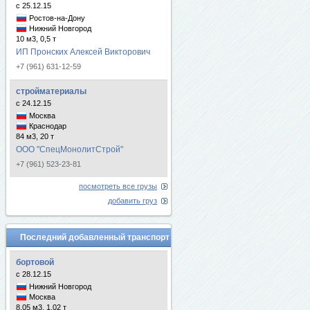
с 25.12.15
Ростов-на-Дону
Нижний Новгород
10 м3, 0,5 т
ИП Пронских Алексей Викторович
+7 (961) 631-12-59
стройматериалы
с 24.12.15
Москва
Краснодар
84 м3, 20 т
ООО "СпецМонолитСтрой"
+7 (961) 523-23-81
посмотреть все грузы
добавить груз
Последний добавленный транспорт
бортовой
с 28.12.15
Нижний Новгород
Москва
8.05 м3, 1.02 т