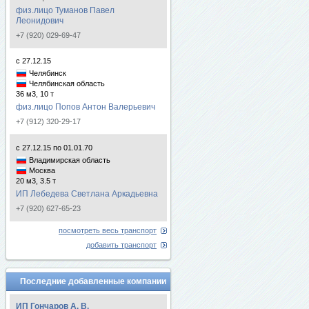
физ.лицо Туманов Павел
Леонидович
+7 (920) 029-69-47
с 27.12.15
Челябинск
Челябинская область
36 м3, 10 т
физ.лицо Попов Антон Валерьевич
+7 (912) 320-29-17
с 27.12.15 по 01.01.70
Владимирская область
Москва
20 м3, 3.5 т
ИП Лебедева Светлана Аркадьевна
+7 (920) 627-65-23
посмотреть весь транспорт
добавить транспорт
Последние добавленные компании
ИП Гончаров А. В.