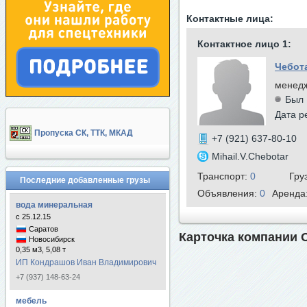
Контактные лица:
Контактное лицо 1:
Чебот
менедж
Был 
Дата р
Пропуска СК, ТТК, МКАД
+7 (921) 637-80-10
Mihail.V.Chebotar
Транспорт:
0
Гру
Последние добавленные грузы
Объявления:
0
Аренда
вода минеральная
с 25.12.15
Саратов
Карточка компании 
Новосибирск
0,35 м3, 5,08 т
ИП Кондрашов Иван Владимирович
+7 (937) 148-63-24
мебель