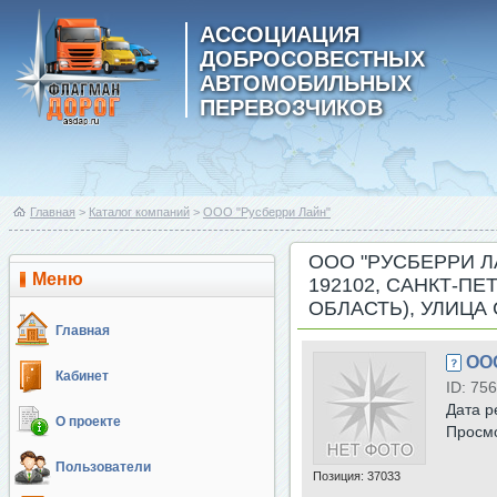
АССОЦИАЦИЯ
ДОБРОСОВЕСТНЫХ
АВТОМОБИЛЬНЫХ
ПЕРЕВОЗЧИКОВ
Главная
>
Каталог компаний
>
ООО "Русберри Лайн"
ООО "РУСБЕРРИ Л
Меню
192102, САНКТ-П
ОБЛАСТЬ), УЛИЦА С
Главная
ОО
Кабинет
ID: 756
Дата р
О проекте
Просм
Пользователи
Позиция:
37033