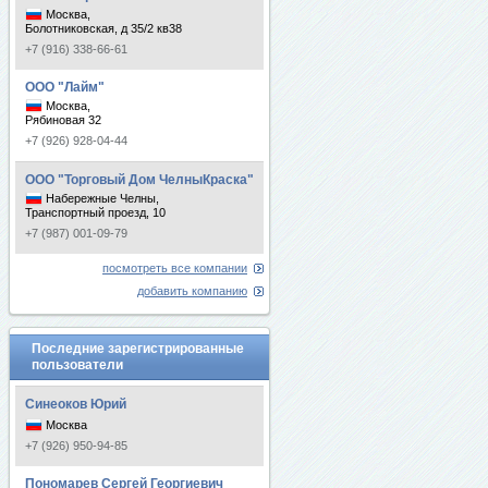
Москва,
Болотниковская, д 35/2 кв38
+7 (916) 338-66-61
ООО "Лайм"
Москва,
Рябиновая 32
+7 (926) 928-04-44
ООО "Торговый Дом ЧелныКраска"
Набережные Челны,
Транспортный проезд, 10
+7 (987) 001-09-79
посмотреть все компании
добавить компанию
Последние зарегистрированные
пользователи
Синеоков Юрий
Москва
+7 (926) 950-94-85
Пономарев Сергей Георгиевич