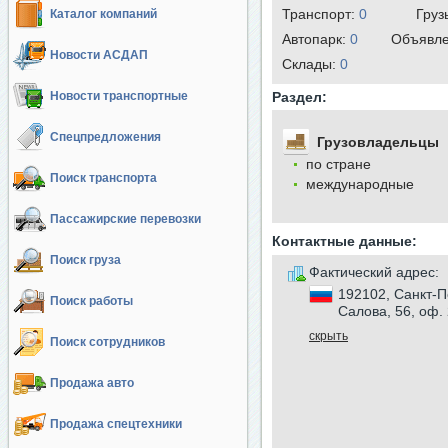
Транспорт:
0
Груз
Каталог компаний
Автопарк:
0
Объявл
Новости АСДАП
Cклады:
0
Новости транспортные
Раздел:
Спецпредложения
Грузовладельцы
по стране
Поиск транспорта
международные
Пассажирские перевозки
Контактные данные:
Поиск груза
Фактический адрес:
192102, Санкт-П
Поиск работы
Салова, 56, оф.
скрыть
Поиск сотрудников
Продажа авто
Продажа спецтехники