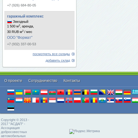
+7 (926) 684-80-05
гаражный комплекс
Звездный
2
1 500 м
, аренда,
2
30 RUB м
/ мес
ООО "Формат"
+7 (932) 337-00-53
посмотреть все склады
добавить склад
О проекте
Cотрудничество
Контакты
Copyright © 2013 -
2017 "АСДАП" -
Ассоциация
добросовестных
автомобильных