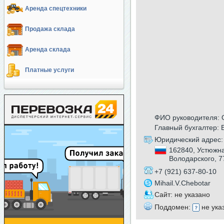
Аренда спецтехники
Продажа склада
Аренда склада
Платные услуги
ФИО руководителя: 
Главный бухгалтер: 
Юридический адрес:
162840, Устюжна
Володарского, 7
+7 (921) 637-80-10
Mihail.V.Chebotar
Сайт: не указано
Поддомен:
не ука