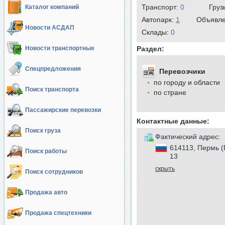
Транспорт:
0
Груз
Каталог компаний
Автопарк:
1
Объявл
Новости АСДАП
Cклады:
0
Новости транспортные
Раздел:
Спецпредложения
Перевозчики
по городу и области
Поиск транспорта
по стране
Пассажирские перевозки
Контактные данные:
Поиск груза
Фактический адрес:
614113, Пермь (
Поиск работы
13
скрыть
Поиск сотрудников
Продажа авто
Продажа спецтехники