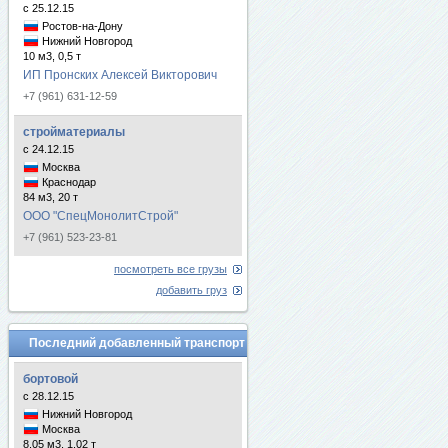
с 25.12.15
Ростов-на-Дону
Нижний Новгород
10 м3, 0,5 т
ИП Пронских Алексей Викторович
+7 (961) 631-12-59
стройматериалы
с 24.12.15
Москва
Краснодар
84 м3, 20 т
ООО "СпецМонолитСтрой"
+7 (961) 523-23-81
посмотреть все грузы
добавить груз
Последний добавленный транспорт
бортовой
с 28.12.15
Нижний Новгород
Москва
8.05 м3, 1.02 т