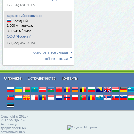
+7 (926) 684-80-05
гаражный комплекс
Звездный
2
1 500 м
, аренда,
2
30 RUB м
/ мес
ООО "Формат"
+7 (932) 337-00-53
посмотреть все склады
добавить склад
О проекте
Cотрудничество
Контакты
Copyright © 2013 -
2017 "АСДАП" -
Ассоциация
добросовестных
автомобильных