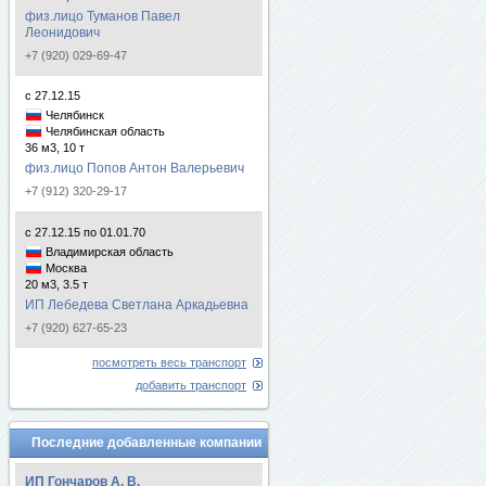
физ.лицо Туманов Павел
Леонидович
+7 (920) 029-69-47
с 27.12.15
Челябинск
Челябинская область
36 м3, 10 т
физ.лицо Попов Антон Валерьевич
+7 (912) 320-29-17
с 27.12.15 по 01.01.70
Владимирская область
Москва
20 м3, 3.5 т
ИП Лебедева Светлана Аркадьевна
+7 (920) 627-65-23
посмотреть весь транспорт
добавить транспорт
Последние добавленные компании
ИП Гончаров А. В.