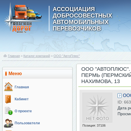
АССОЦИАЦИЯ
ДОБРОСОВЕСТНЫХ
АВТОМОБИЛЬНЫХ
ПЕРЕВОЗЧИКОВ
Главная
>
Каталог компаний
>
ООО "АвтоПлюс"
ООО "АВТОПЛЮС". 
Меню
ПЕРМЬ (ПЕРМСКИЙ
НАХИМОВА, 13
Главная
ОО
Кабинет
ID: 663
Дата р
О проекте
Просм
Пользователи
Позиция:
37106