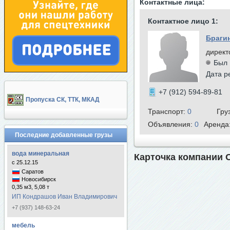
Контактные лица:
Контактное лицо 1:
Браги
директ
Был 
Дата р
+7 (912) 594-89-81
Пропуска СК, ТТК, МКАД
Транспорт:
0
Гру
Объявления:
0
Аренда
Последние добавленные грузы
вода минеральная
Карточка компании
с 25.12.15
Саратов
Новосибирск
0,35 м3, 5,08 т
ИП Кондрашов Иван Владимирович
+7 (937) 148-63-24
мебель