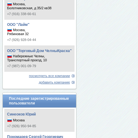
Москва,
Болотниковская, д 35/2 кв38
+7 (916) 338-66-61
ООО "Лайм"
Москва,
Рябиновая 32
+7 (926) 928-04-44
ООО "Торговый Дом ЧелныКраска"
Набережные Челны,
Транспортный проезд, 10
+7 (987) 001-09-79
посмотреть все компании
добавить компанию
Последние зарегистрированные
пользователи
Синеоков Юрий
Москва
+7 (926) 950-94-85
Пономарев Сергей Георгиевич