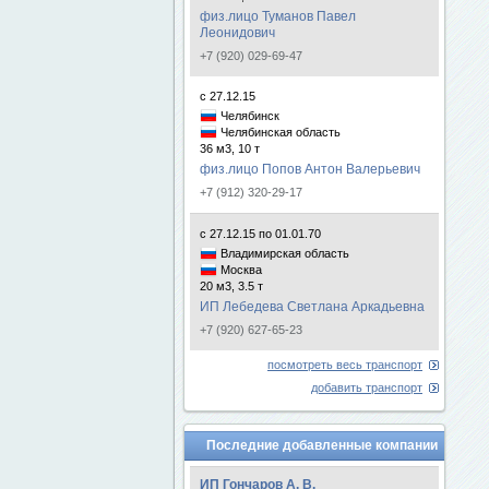
физ.лицо Туманов Павел
Леонидович
+7 (920) 029-69-47
с 27.12.15
Челябинск
Челябинская область
36 м3, 10 т
физ.лицо Попов Антон Валерьевич
+7 (912) 320-29-17
с 27.12.15 по 01.01.70
Владимирская область
Москва
20 м3, 3.5 т
ИП Лебедева Светлана Аркадьевна
+7 (920) 627-65-23
посмотреть весь транспорт
добавить транспорт
Последние добавленные компании
ИП Гончаров А. В.