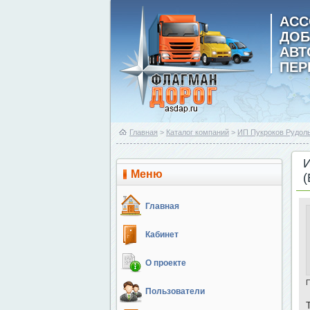
АСС
ДОБ
АВ
ПЕР
Главная
>
Каталог компаний
>
ИП Пукроков Рудол
Меню
Главная
Кабинет
О проекте
Пользователи