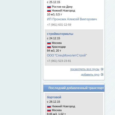
с 25.12.15
Ростов-на-Дону
Нижний Новгород
10 м3, 0,5 т
ИП Пронских Алексей Викторович
+7 (961) 631-12-59
стройматериалы
с 24.12.15
Москва
Краснодар
84 м3, 20 т
ООО "СпецМонолитСтрой"
+7 (961) 523-23-81
посмотреть все грузы
добавить груз
Последний добавленный транспорт
бортовой
с 28.12.15
Нижний Новгород
Москва
8.05 м3, 1.02 т