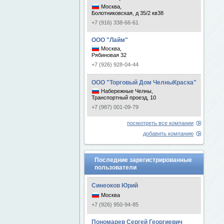
Москва,
Болотниковская, д 35/2 кв38
+7 (916) 338-66-61
ООО "Лайм"
Москва,
Рябиновая 32
+7 (926) 928-04-44
ООО "Торговый Дом ЧелныКраска"
Набережные Челны,
Транспортный проезд, 10
+7 (987) 001-09-79
посмотреть все компании
добавить компанию
Последние зарегистрированные
пользователи
Синеоков Юрий
Москва
+7 (926) 950-94-85
Пономарев Сергей Георгиевич