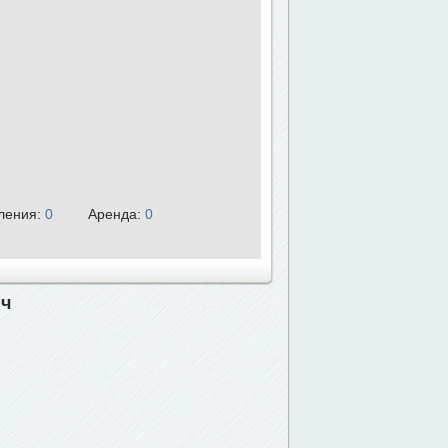
ления:
0
Аренда:
0
ич