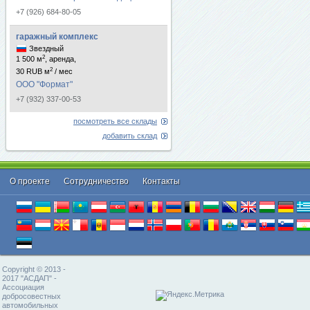
+7 (926) 684-80-05
гаражный комплекс
Звездный
2
1 500 м
, аренда,
2
30 RUB м
/ мес
ООО "Формат"
+7 (932) 337-00-53
посмотреть все склады
добавить склад
О проекте
Cотрудничество
Контакты
Copyright © 2013 -
2017 "АСДАП" -
Ассоциация
добросовестных
автомобильных