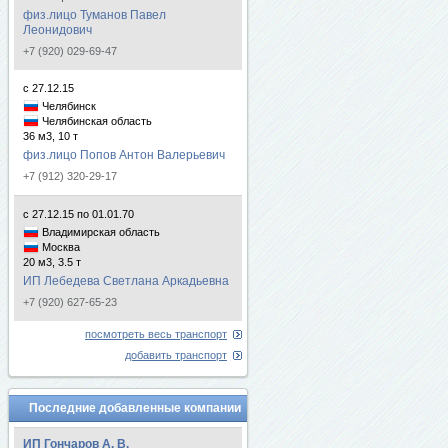
физ.лицо Туманов Павел
Леонидович
+7 (920) 029-69-47
с 27.12.15
Челябинск
Челябинская область
36 м3, 10 т
физ.лицо Попов Антон Валерьевич
+7 (912) 320-29-17
с 27.12.15 по 01.01.70
Владимирская область
Москва
20 м3, 3.5 т
ИП Лебедева Светлана Аркадьевна
+7 (920) 627-65-23
посмотреть весь транспорт
добавить транспорт
Последние добавленные компании
ИП Гончаров А. В.