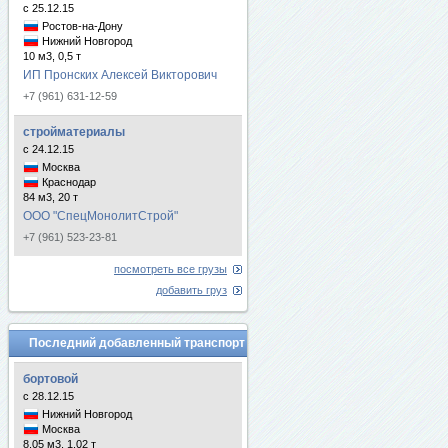
с 25.12.15
Ростов-на-Дону
Нижний Новгород
10 м3, 0,5 т
ИП Пронских Алексей Викторович
+7 (961) 631-12-59
стройматериалы
с 24.12.15
Москва
Краснодар
84 м3, 20 т
ООО "СпецМонолитСтрой"
+7 (961) 523-23-81
посмотреть все грузы
добавить груз
Последний добавленный транспорт
бортовой
с 28.12.15
Нижний Новгород
Москва
8.05 м3, 1.02 т