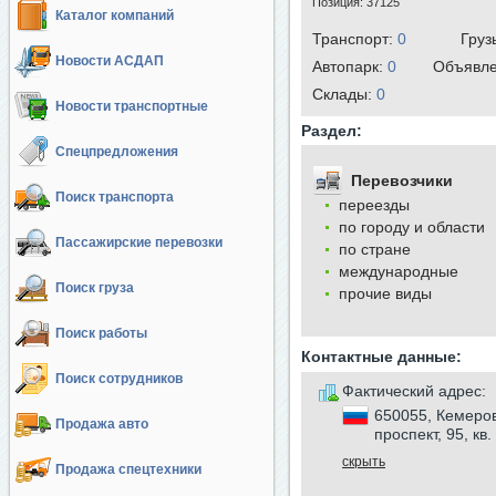
Позиция:
37125
Каталог компаний
Транспорт:
0
Груз
Новости АСДАП
Автопарк:
0
Объявл
Cклады:
0
Новости транспортные
Раздел:
Спецпредложения
Перевозчики
Поиск транспорта
переезды
по городу и области
Пассажирские перевозки
по стране
международные
Поиск груза
прочие виды
Поиск работы
Контактные данные:
Поиск сотрудников
Фактический адрес:
650055, Кемеров
Продажа авто
проспект, 95, кв.
скрыть
Продажа спецтехники