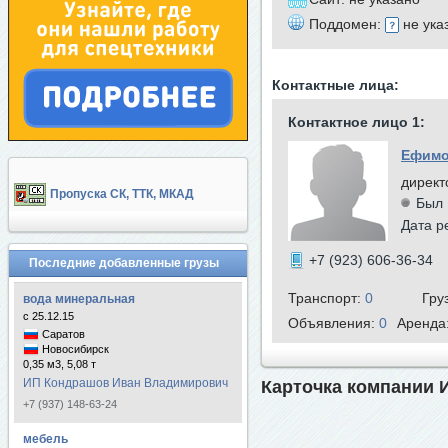
Поддомен:
не ука
Контактные лица:
Контактное лицо 1:
Ефимо
директ
Пропуска СК, ТТК, МКАД
Был 
Дата р
+7 (923) 606-36-34
Последние добавленные грузы
Транспорт:
0
Гру
вода минеральная
с 25.12.15
Объявления:
0
Аренда
Саратов
Новосибирск
0,35 м3, 5,08 т
ИП Кондрашов Иван Владимирович
Карточка компании 
+7 (937) 148-63-24
мебель