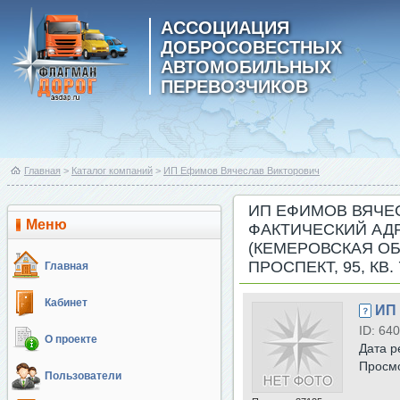
АССОЦИАЦИЯ
ДОБРОСОВЕСТНЫХ
АВТОМОБИЛЬНЫХ
ПЕРЕВОЗЧИКОВ
Главная
>
Каталог компаний
>
ИП Ефимов Вячеслав Викторович
ИП ЕФИМОВ ВЯЧЕ
Меню
ФАКТИЧЕСКИЙ АДР
(КЕМЕРОВСКАЯ ОБ
ПРОСПЕКТ, 95, КВ. 
Главная
Кабинет
ИП
ID: 640
О проекте
Дата р
Просм
Пользователи