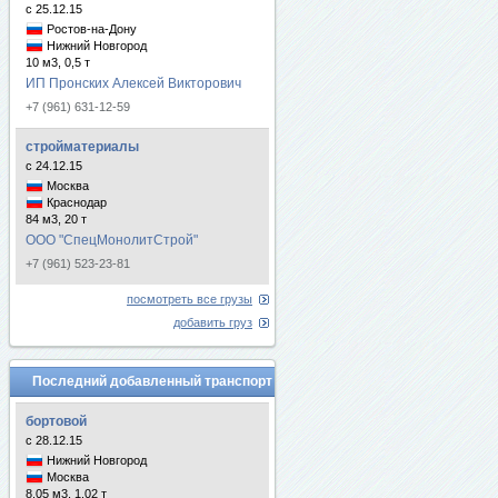
с 25.12.15
Ростов-на-Дону
Нижний Новгород
10 м3, 0,5 т
ИП Пронских Алексей Викторович
+7 (961) 631-12-59
стройматериалы
с 24.12.15
Москва
Краснодар
84 м3, 20 т
ООО "СпецМонолитСтрой"
+7 (961) 523-23-81
посмотреть все грузы
добавить груз
Последний добавленный транспорт
бортовой
с 28.12.15
Нижний Новгород
Москва
8.05 м3, 1.02 т