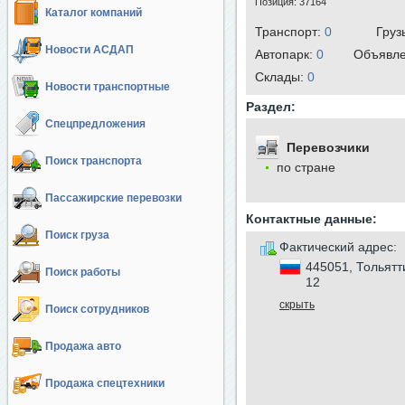
Позиция:
37164
Каталог компаний
Транспорт:
0
Груз
Новости АСДАП
Автопарк:
0
Объявл
Cклады:
0
Новости транспортные
Раздел:
Спецпредложения
Перевозчики
Поиск транспорта
по стране
Пассажирские перевозки
Контактные данные:
Поиск груза
Фактический адрес:
445051, Тольятт
Поиск работы
12
скрыть
Поиск сотрудников
Продажа авто
Продажа спецтехники