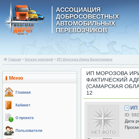
АССОЦИАЦИЯ
ДОБРОСОВЕСТНЫХ
АВТОМОБИЛЬНЫХ
ПЕРЕВОЗЧИКОВ
Главная
>
Каталог компаний
>
ИП Морозова Ирина Валентиновна
ИП МОРОЗОВА ИР
Меню
ФАКТИЧЕСКИЙ АДР
(САМАРСКАЯ ОБЛА
12
Главная
Кабинет
ИП
ID: 592
О проекте
Дата р
Просм
Пользователи