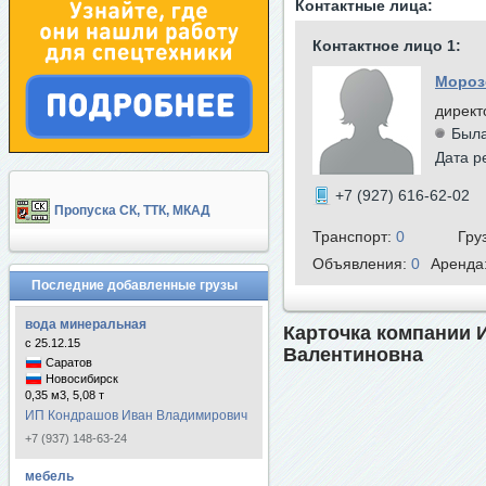
Контактные лица:
Контактное лицо 1:
Мороз
директ
Была
Дата р
+7 (927) 616-62-02
Пропуска СК, ТТК, МКАД
Транспорт:
0
Гру
Объявления:
0
Аренда
Последние добавленные грузы
вода минеральная
Карточка компании 
с 25.12.15
Валентиновна
Саратов
Новосибирск
0,35 м3, 5,08 т
ИП Кондрашов Иван Владимирович
+7 (937) 148-63-24
мебель