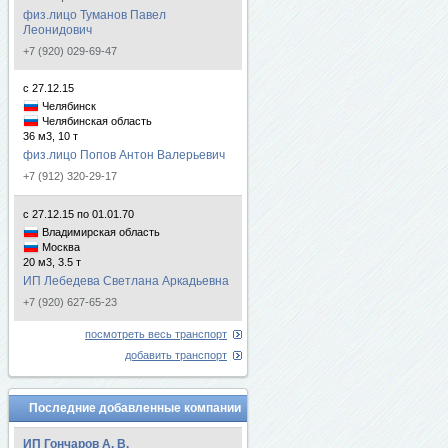
физ.лицо Туманов Павел
Леонидович
+7 (920) 029-69-47
с 27.12.15
Челябинск
Челябинская область
36 м3, 10 т
физ.лицо Попов Антон Валерьевич
+7 (912) 320-29-17
с 27.12.15 по 01.01.70
Владимирская область
Москва
20 м3, 3.5 т
ИП Лебедева Светлана Аркадьевна
+7 (920) 627-65-23
посмотреть весь транспорт
добавить транспорт
Последние добавленные компании
ИП Гончаров А. В.