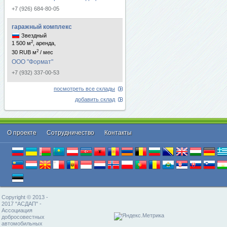
+7 (926) 684-80-05
гаражный комплекс
Звездный
2
1 500 м
, аренда,
2
30 RUB м
/ мес
ООО "Формат"
+7 (932) 337-00-53
посмотреть все склады
добавить склад
О проекте
Cотрудничество
Контакты
Copyright © 2013 -
2017 "АСДАП" -
Ассоциация
добросовестных
автомобильных