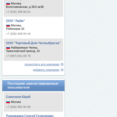
Москва,
Болотниковская, д 35/2 кв38
+7 (916) 338-66-61
ООО "Лайм"
Москва,
Рябиновая 32
+7 (926) 928-04-44
ООО "Торговый Дом ЧелныКраска"
Набережные Челны,
Транспортный проезд, 10
+7 (987) 001-09-79
посмотреть все компании
добавить компанию
Последние зарегистрированные
пользователи
Синеоков Юрий
Москва
+7 (926) 950-94-85
Пономарев Сергей Георгиевич