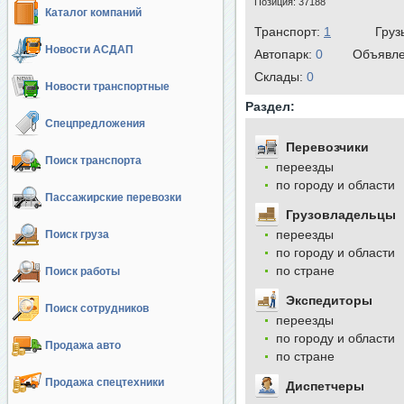
Позиция:
37188
Каталог компаний
Транспорт:
1
Груз
Новости АСДАП
Автопарк:
0
Объявл
Cклады:
0
Новости транспортные
Раздел:
Спецпредложения
Перевозчики
Поиск транспорта
переезды
по городу и области
Пассажирские перевозки
Грузовладельцы
переезды
Поиск груза
по городу и области
по стране
Поиск работы
Экспедиторы
Поиск сотрудников
переезды
по городу и области
Продажа авто
по стране
Продажа спецтехники
Диспетчеры