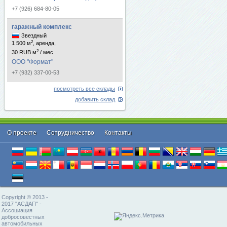
+7 (926) 684-80-05
гаражный комплекс
Звездный
2
1 500 м
, аренда,
2
30 RUB м
/ мес
ООО "Формат"
+7 (932) 337-00-53
посмотреть все склады
добавить склад
О проекте
Cотрудничество
Контакты
Copyright © 2013 -
2017 "АСДАП" -
Ассоциация
добросовестных
автомобильных