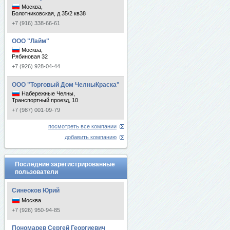
Москва,
Болотниковская, д 35/2 кв38
+7 (916) 338-66-61
ООО "Лайм"
Москва,
Рябиновая 32
+7 (926) 928-04-44
ООО "Торговый Дом ЧелныКраска"
Набережные Челны,
Транспортный проезд, 10
+7 (987) 001-09-79
посмотреть все компании
добавить компанию
Последние зарегистрированные
пользователи
Синеоков Юрий
Москва
+7 (926) 950-94-85
Пономарев Сергей Георгиевич