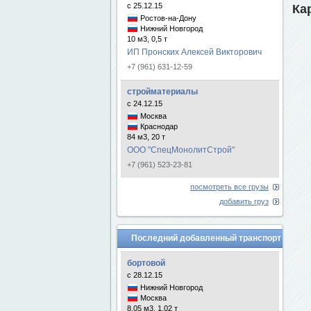
с 25.12.15
Ка
Ростов-на-Дону
Нижний Новгород
10 м3, 0,5 т
ИП Пронских Алексей Викторович
+7 (961) 631-12-59
стройматериалы
с 24.12.15
Москва
Краснодар
84 м3, 20 т
ООО "СпецМонолитСтрой"
+7 (961) 523-23-81
посмотреть все грузы
добавить груз
Последний добавленный транспорт
бортовой
с 28.12.15
Нижний Новгород
Москва
8.05 м3, 1.02 т