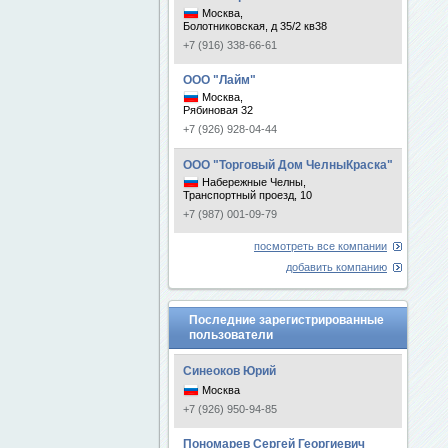
Москва,
Болотниковская, д 35/2 кв38
+7 (916) 338-66-61
ООО "Лайм"
Москва,
Рябиновая 32
+7 (926) 928-04-44
ООО "Торговый Дом ЧелныКраска"
Набережные Челны,
Транспортный проезд, 10
+7 (987) 001-09-79
посмотреть все компании
добавить компанию
Последние зарегистрированные
пользователи
Синеоков Юрий
Москва
+7 (926) 950-94-85
Пономарев Сергей Георгиевич