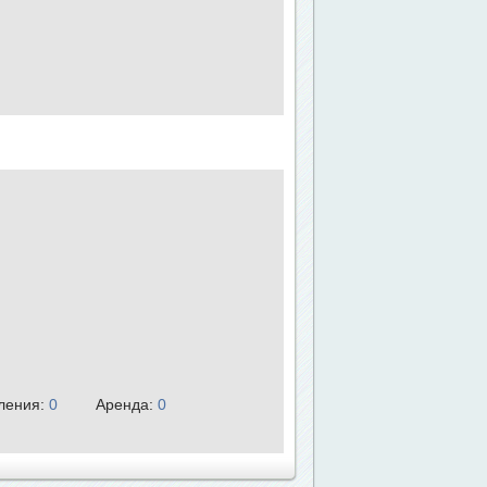
ления:
0
Аренда:
0