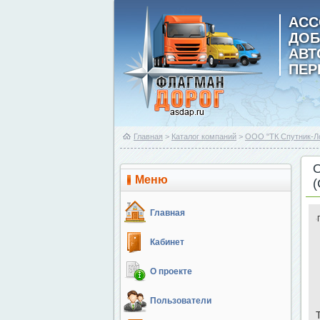
АСС
ДОБ
АВ
ПЕР
Главная
>
Каталог компаний
>
ООО "ТК Спутник-Ло
Меню
Главная
Кабинет
О проекте
Пользователи