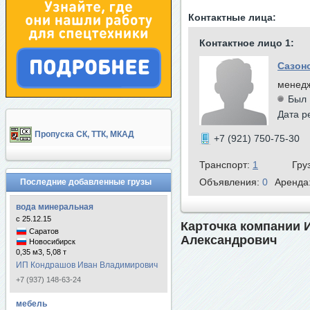
Контактные лица:
Контактное лицо 1:
Сазон
менед
Был 
Дата р
Пропуска СК, ТТК, МКАД
+7 (921) 750-75-30
Транспорт:
1
Гру
Объявления:
0
Аренда
Последние добавленные грузы
вода минеральная
с 25.12.15
Карточка компании 
Саратов
Александрович
Новосибирск
0,35 м3, 5,08 т
ИП Кондрашов Иван Владимирович
+7 (937) 148-63-24
мебель