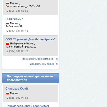
Москва,
Болотниковская, д 35/2 кв38
+7 (916) 338-66-61
ООО "Лайм"
Москва,
Рябиновая 32
+7 (926) 928-04-44
ООО "Торговый Дом ЧелныКраска"
Набережные Челны,
Транспортный проезд, 10
+7 (987) 001-09-79
посмотреть все компании
добавить компанию
Последние зарегистрированные
пользователи
Синеоков Юрий
Москва
+7 (926) 950-94-85
Пономарев Сергей Георгиевич