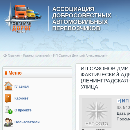
АССОЦИАЦИЯ
ДОБРОСОВЕСТНЫХ
АВТОМОБИЛЬНЫХ
ПЕРЕВОЗЧИКОВ
Главная
>
Каталог компаний
>
ИП Сазонов Дмитрий Александрович
ИП САЗОНОВ ДМИ
Меню
ФАКТИЧЕСКИЙ АДР
(ЛЕНИНГРАДСКАЯ 
УЛИЦА
Главная
Кабинет
ИП
ID: 540
О проекте
Дата р
Просм
Пользователи