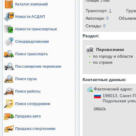
Позиция:
27688
Каталог компаний
Транспорт:
1
Груз
Новости АСДАП
Автопарк:
0
Объявл
Cклады:
0
Новости транспортные
Раздел:
Спецпредложения
Перевозчики
Поиск транспорта
по городу и области
по стране
Пассажирские перевозки
Поиск груза
Контактные данные:
Фактический адрес:
Поиск работы
198013, Санкт-П
Подольская ули
Поиск сотрудников
скрыть
Продажа авто
Продажа спецтехники