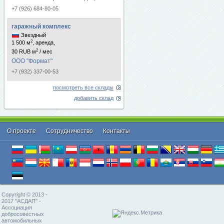
+7 (926) 684-80-05
гаражный комплекс
Звездный
2
1 500 м
, аренда,
2
30 RUB м
/ мес
ООО "Формат"
+7 (932) 337-00-53
посмотреть все склады
добавить склад
О проекте
Cотрудничество
Контакты
Copyright © 2013 -
2017 "АСДАП" -
Ассоциация
добросовестных
автомобильных