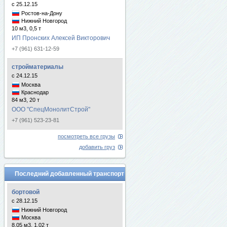
с 25.12.15
Ростов-на-Дону
Нижний Новгород
10 м3, 0,5 т
ИП Пронских Алексей Викторович
+7 (961) 631-12-59
стройматериалы
с 24.12.15
Москва
Краснодар
84 м3, 20 т
ООО "СпецМонолитСтрой"
+7 (961) 523-23-81
посмотреть все грузы
добавить груз
Последний добавленный транспорт
бортовой
с 28.12.15
Нижний Новгород
Москва
8.05 м3, 1.02 т