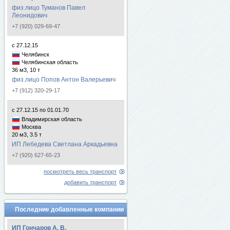
физ.лицо Туманов Павел
Леонидович
+7 (920) 029-69-47
с 27.12.15
Челябинск
Челябинская область
36 м3, 10 т
физ.лицо Попов Антон Валерьевич
+7 (912) 320-29-17
с 27.12.15 по 01.01.70
Владимирская область
Москва
20 м3, 3.5 т
ИП Лебедева Светлана Аркадьевна
+7 (920) 627-65-23
посмотреть весь транспорт
добавить транспорт
Последние добавленные компании
ИП Гончаров А. В.