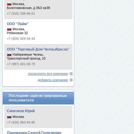
Москва,
Болотниковская, д 35/2 кв38
+7 (916) 338-66-61
ООО "Лайм"
Москва,
Рябиновая 32
+7 (926) 928-04-44
ООО "Торговый Дом ЧелныКраска"
Набережные Челны,
Транспортный проезд, 10
+7 (987) 001-09-79
посмотреть все компании
добавить компанию
Последние зарегистрированные
пользователи
Синеоков Юрий
Москва
+7 (926) 950-94-85
Пономарев Сергей Георгиевич