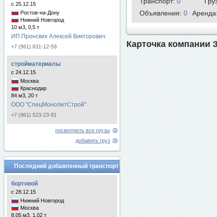
Транспорт:
0
Гру
с 25.12.15
Объявления:
0
Аренда
Ростов-на-Дону
Нижний Новгород
10 м3, 0,5 т
ИП Пронских Алексей Викторович
Карточка компании 
+7 (961) 631-12-59
стройматериалы
с 24.12.15
Москва
Краснодар
84 м3, 20 т
ООО "СпецМонолитСтрой"
+7 (961) 523-23-81
посмотреть все грузы
добавить груз
Последний добавленный транспорт
бортовой
с 28.12.15
Нижний Новгород
Москва
8.05 м3, 1.02 т