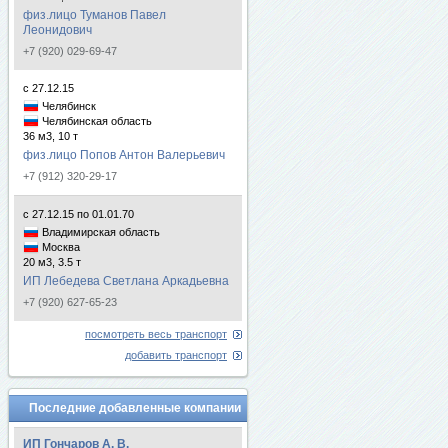
физ.лицо Туманов Павел
Леонидович
+7 (920) 029-69-47
с 27.12.15
Челябинск
Челябинская область
36 м3, 10 т
физ.лицо Попов Антон Валерьевич
+7 (912) 320-29-17
с 27.12.15 по 01.01.70
Владимирская область
Москва
20 м3, 3.5 т
ИП Лебедева Светлана Аркадьевна
+7 (920) 627-65-23
посмотреть весь транспорт
добавить транспорт
Последние добавленные компании
ИП Гончаров А. В.