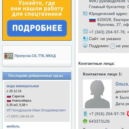
ФИО руководителя: 
Главный бухгалтер:
Юридический адрес:
620028, Екатери
Фролова, 27, оф
+7 (343) 204-97-78, 
Сайт: не указано
Поддомен:
не ука
Пропуска СК, ТТК, МКАД
Контактные лица:
Контактное лицо 1:
Последние добавленные грузы
Ольга
вода минеральная
диспет
с 25.12.15
Саратов
Была
Новосибирск
Дата р
0,35 м3, 5,08 т
ИП Кондрашов Иван Владимирович
+7 (916) 204-97-78
+7 (937) 148-63-24
643373126
мебель