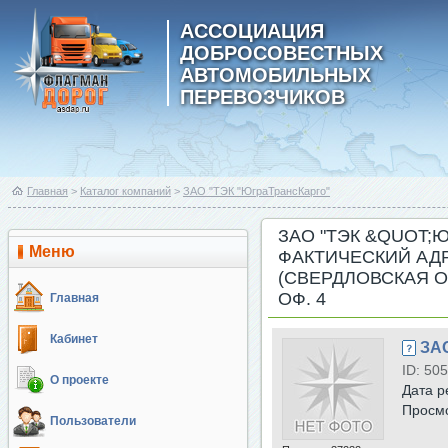
АССОЦИАЦИЯ
ДОБРОСОВЕСТНЫХ
АВТОМОБИЛЬНЫХ
ПЕРЕВОЗЧИКОВ
Главная
>
Каталог компаний
>
ЗАО "ТЭК "ЮграТрансКарго"
ЗАО "ТЭК &QUOT;
Меню
ФАКТИЧЕСКИЙ АДР
(СВЕРДЛОВСКАЯ ОБ
ОФ. 4
Главная
Кабинет
ЗАО
ID: 505
О проекте
Дата р
Просм
Пользователи