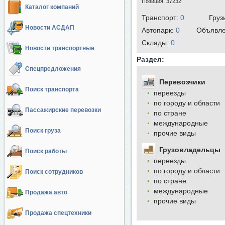
Позиция:
37232
Каталог компаний
Транспорт:
0
Груз
Новости АСДАП
Автопарк:
0
Объявл
Cклады:
0
Новости транспортные
Раздел:
Спецпредложения
Перевозчики
Поиск транспорта
переезды
по городу и области
Пассажирские перевозки
по стране
международные
Поиск груза
прочие виды
Грузовладельцы
Поиск работы
переезды
по городу и области
Поиск сотрудников
по стране
международные
Продажа авто
прочие виды
Продажа спецтехники