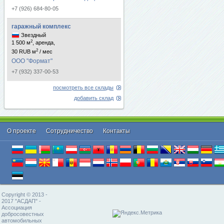
+7 (926) 684-80-05
гаражный комплекс
Звездный
2
1 500 м
, аренда,
2
30 RUB м
/ мес
ООО "Формат"
+7 (932) 337-00-53
посмотреть все склады
добавить склад
О проекте
Cотрудничество
Контакты
Copyright © 2013 -
2017 "АСДАП" -
Ассоциация
добросовестных
автомобильных