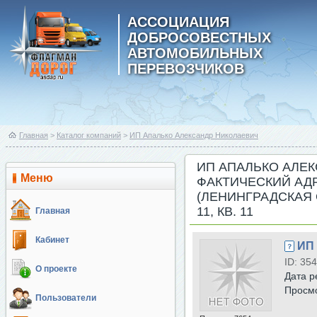
АССОЦИАЦИЯ
ДОБРОСОВЕСТНЫХ
АВТОМОБИЛЬНЫХ
ПЕРЕВОЗЧИКОВ
Главная
>
Каталог компаний
>
ИП Апалько Александр Николаевич
ИП АПАЛЬКО АЛЕК
Меню
ФАКТИЧЕСКИЙ АДР
(ЛЕНИНГРАДСКАЯ 
11, КВ. 11
Главная
Кабинет
ИП 
ID: 35
О проекте
Дата р
Просм
Пользователи