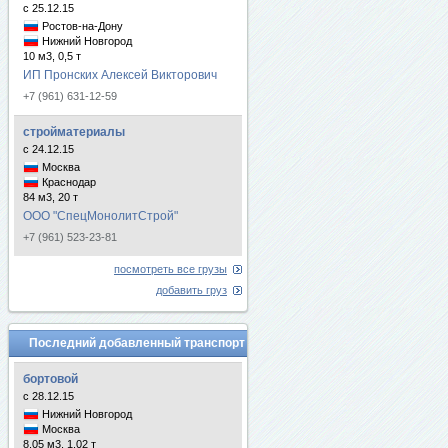
с 25.12.15
Ростов-на-Дону
Нижний Новгород
10 м3, 0,5 т
ИП Пронских Алексей Викторович
+7 (961) 631-12-59
стройматериалы
с 24.12.15
Москва
Краснодар
84 м3, 20 т
ООО "СпецМонолитСтрой"
+7 (961) 523-23-81
посмотреть все грузы
добавить груз
Последний добавленный транспорт
бортовой
с 28.12.15
Нижний Новгород
Москва
8.05 м3, 1.02 т