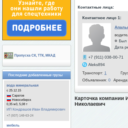
Контактные лица:
Контактное лицо 1:
Апаль
водите
Был 
Дата р
Пропуска СК, ТТК, МКАД
+7 (911) 038-00-71
Aleks894
Транспорт:
1
Гру
Последние добавленные грузы
Объявления:
0
Аренда
вода минеральная
с 25.12.15
Саратов
Карточка компании 
Новосибирск
Николаевич
0,35 м3, 5,08 т
ИП Кондрашов Иван Владимирович
+7 (937) 148-63-24
мебель