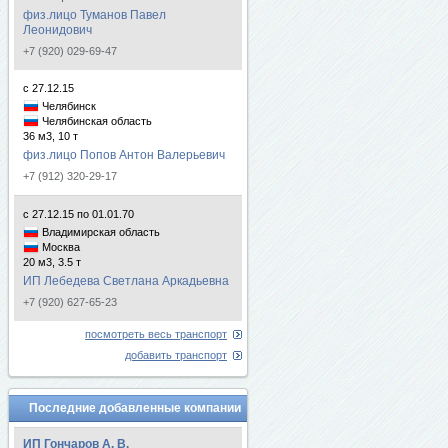
физ.лицо Туманов Павел
Леонидович
+7 (920) 029-69-47
с 27.12.15
Челябинск
Челябинская область
36 м3, 10 т
физ.лицо Попов Антон Валерьевич
+7 (912) 320-29-17
с 27.12.15 по 01.01.70
Владимирская область
Москва
20 м3, 3.5 т
ИП Лебедева Светлана Аркадьевна
+7 (920) 627-65-23
посмотреть весь транспорт
добавить транспорт
Последние добавленные компании
ИП Гончаров А. В.