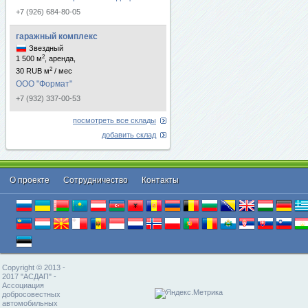
+7 (926) 684-80-05
гаражный комплекс
Звездный
2
1 500 м
, аренда,
2
30 RUB м
/ мес
ООО "Формат"
+7 (932) 337-00-53
посмотреть все склады
добавить склад
О проекте
Cотрудничество
Контакты
Copyright © 2013 -
2017 "АСДАП" -
Ассоциация
добросовестных
автомобильных