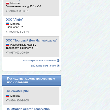
Москва,
Болотниковская, д 35/2 кв38
+7 (916) 338-66-61
ООО "Лайм"
Москва,
Рябиновая 32
+7 (926) 928-04-44
ООО "Торговый Дом ЧелныКраска"
Набережные Челны,
Транспортный проезд, 10
+7 (987) 001-09-79
посмотреть все компании
добавить компанию
Последние зарегистрированные
пользователи
Синеоков Юрий
Москва
+7 (926) 950-94-85
Пономарев Сергей Георгиевич