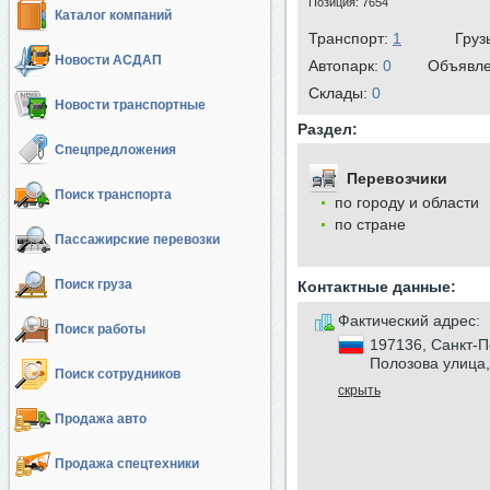
Позиция:
7654
Каталог компаний
Транспорт:
1
Груз
Новости АСДАП
Автопарк:
0
Объявл
Cклады:
0
Новости транспортные
Раздел:
Спецпредложения
Перевозчики
Поиск транспорта
по городу и области
по стране
Пассажирские перевозки
Поиск груза
Контактные данные:
Фактический адрес:
Поиск работы
197136, Санкт-П
Полозова улица, 
Поиск сотрудников
скрыть
Продажа авто
Продажа спецтехники