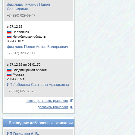
физ.лицо Туманов Павел
Леонидович
+7 (920) 029-69-47
с 27.12.15
Челябинск
Челябинская область
36 м3, 10 т
физ.лицо Попов Антон Валерьевич
+7 (912) 320-29-17
с 27.12.15 по 01.01.70
Владимирская область
Москва
20 м3, 3.5 т
ИП Лебедева Светлана Аркадьевна
+7 (920) 627-65-23
посмотреть весь транспорт
добавить транспорт
Последние добавленные компании
ИП Гончаров А. В.