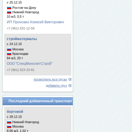
с 25.12.15
Ростов-на-Дону
Нижний Новгород
10 м3, 0,5 т
ИП Пронских Алексей Викторович
+7 (961) 631-12-59
стройматериалы
с 24.12.15
Москва
Краснодар
84 м3, 20 т
ООО "СпецМонолитСтрой"
+7 (961) 523-23-81
посмотреть все грузы
добавить груз
Последний добавленный транспорт
бортовой
с 28.12.15
Нижний Новгород
Москва
8.05 м3, 1.02 т