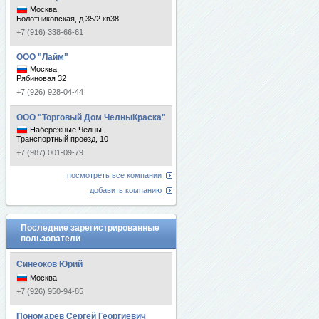
Москва,
Болотниковская, д 35/2 кв38
+7 (916) 338-66-61
ООО "Лайм"
Москва,
Рябиновая 32
+7 (926) 928-04-44
ООО "Торговый Дом ЧелныКраска"
Набережные Челны,
Транспортный проезд, 10
+7 (987) 001-09-79
посмотреть все компании
добавить компанию
Последние зарегистрированные
пользователи
Синеоков Юрий
Москва
+7 (926) 950-94-85
Пономарев Сергей Георгиевич