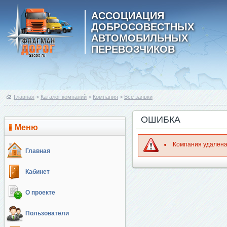
АССОЦИАЦИЯ
ДОБРОСОВЕСТНЫХ
АВТОМОБИЛЬНЫХ
ПЕРЕВОЗЧИКОВ
Главная
>
Каталог компаний
>
Компания
>
Все заявки
ОШИБКА
Меню
Компания удален
Главная
Кабинет
О проекте
Пользователи