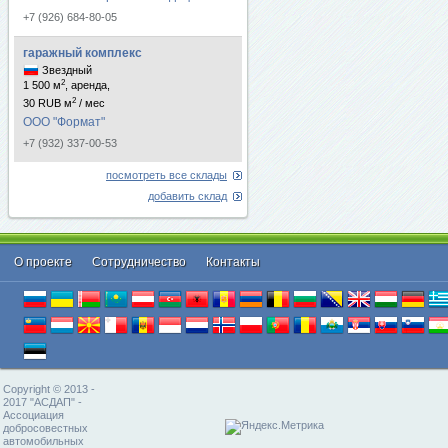
+7 (926) 684-80-05
гаражный комплекс
Звездный
2
1 500 м
, аренда,
2
30 RUB м
/ мес
ООО "Формат"
+7 (932) 337-00-53
посмотреть все склады
добавить склад
О проекте
Cотрудничество
Контакты
Copyright © 2013 -
2017 "АСДАП" -
Ассоциация
добросовестных
автомобильных