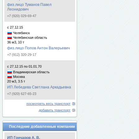
физ.лицо Туманов Павел
Леонидович
+7 (920) 029-69-47
с 27.12.15
Челябинск
Челябинская область
36 м3, 10 т
физ.лицо Попов Антон Валерьевич
+7 (912) 320-29-17
с 27.12.15 по 01.01.70
Владимирская область
Москва
20 м3, 3.5 т
ИП Лебедева Светлана Аркадьевна
+7 (920) 627-65-23
посмотреть весь транспорт
добавить транспорт
Последние добавленные компании
ИП Гончаров А. В.