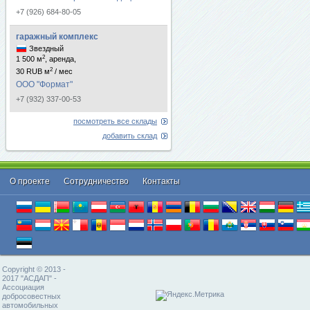
+7 (926) 684-80-05
гаражный комплекс
Звездный
2
1 500 м
, аренда,
2
30 RUB м
/ мес
ООО "Формат"
+7 (932) 337-00-53
посмотреть все склады
добавить склад
О проекте
Cотрудничество
Контакты
Copyright © 2013 -
2017 "АСДАП" -
Ассоциация
добросовестных
автомобильных