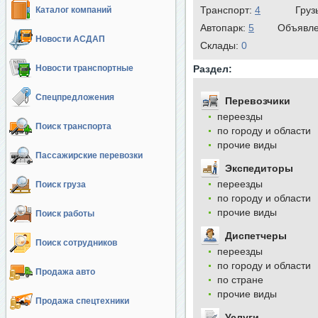
Транспорт:
4
Груз
Каталог компаний
Автопарк:
5
Объявл
Новости АСДАП
Cклады:
0
Новости транспортные
Раздел:
Спецпредложения
Перевозчики
переезды
Поиск транспорта
по городу и области
прочие виды
Пассажирские перевозки
Экспедиторы
переезды
Поиск груза
по городу и области
прочие виды
Поиск работы
Диспетчеры
Поиск сотрудников
переезды
по городу и области
Продажа авто
по стране
прочие виды
Продажа спецтехники
Услуги