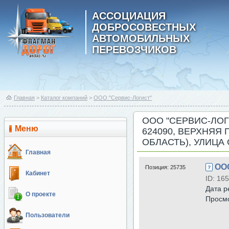
АССОЦИАЦИЯ
ДОБРОСОВЕСТНЫХ
АВТОМОБИЛЬНЫХ
ПЕРЕВОЗЧИКОВ
Главная
>
Каталог компаний
>
ООО "Сервис-Логист"
ООО "СЕРВИС-ЛОГ
Меню
624090, ВЕРХНЯЯ
ОБЛАСТЬ), УЛИЦА
Главная
ООО
Позиция:
25735
Кабинет
ID: 16
Дата р
О проекте
Просм
Пользователи