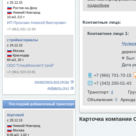
с 25.12.15
подробнее
Ростов-на-Дону
Нижний Новгород
10 м3, 0,5 т
Контактные лица:
ИП Пронских Алексей Викторович
+7 (961) 631-12-59
Контактное лицо 1:
стройматериалы
Чулко
с 24.12.15
Москва
директ
Краснодар
Был 
84 м3, 20 т
Дата р
ООО "СпецМонолитСтрой"
+7 (961) 523-23-81
+7 (966) 701-70-15
посмотреть все грузы
+7 (343) 200-01-43
добавить груз
Транспорт:
4
Гру
Объявления:
0
Аренда
Последний добавленный транспорт
бортовой
Карточка компании 
с 28.12.15
Нижний Новгород
Москва
8.05 м3, 1.02 т