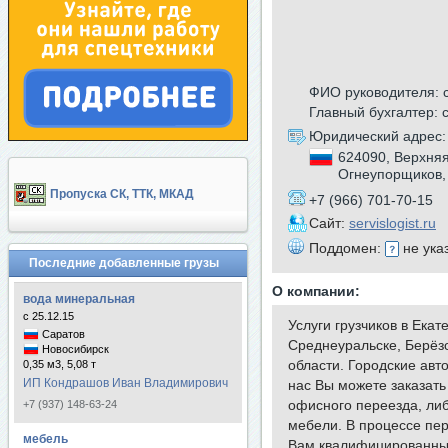
ФИО руководителя: 
Главный бухгалтер: 
Юридический адрес:
624090, Верхняя
Огнеупорщиков,
Пропуска СК, ТТК, МКАД
+7 (966) 701-70-15
Сайт:
servislogist.ru
Поддомен:
не ука
Последние добавленные грузы
О компании:
вода минеральная
с 25.12.15
Услуги грузчиков в Ека
Саратов
Среднеуральске, Берёзо
Новосибирск
области. Городские ав
0,35 м3, 5,08 т
ИП Кондрашов Иван Владимирович
нас Вы можете заказать
офисного переезда, ли
+7 (937) 148-63-24
мебели. В процессе пе
мебель
Вам квалифицированных