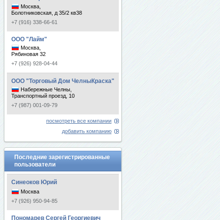
Москва,
Болотниковская, д 35/2 кв38
+7 (916) 338-66-61
ООО "Лайм"
Москва,
Рябиновая 32
+7 (926) 928-04-44
ООО "Торговый Дом ЧелныКраска"
Набережные Челны,
Транспортный проезд, 10
+7 (987) 001-09-79
посмотреть все компании
добавить компанию
Последние зарегистрированные
пользователи
Синеоков Юрий
Москва
+7 (926) 950-94-85
Пономарев Сергей Георгиевич